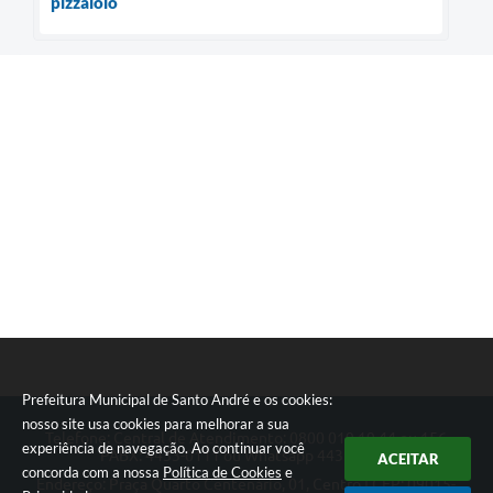
pizzaiolo
Prefeitura Municipal de Santo André e os cookies:
nosso site usa cookies para melhorar a sua
Telefone: Central de Atendimento: 0800 019 19 44 ou 156
experiência de navegação. Ao continuar você
PABX: 4433-0111 ou Whatsapp 4433-0123
ACEITAR
concorda com a nossa
Política de Cookies
e
Endereço: Praça Quarto Centenário, 01, Centro | CEP: 09015-