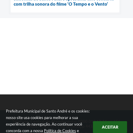
com trilha sonora do filme ‘O Tempo e o Vento’
Prefeitura Municipal de Santo André e os cookies:
nosso site usa cookies para melhorar a sua
Telefone: Central de Atendimento: 0800 019 19 44 ou 156
experiência de navegação. Ao continuar você
PABX: 4433-0111 ou Whatsapp 4433-0123
ACEITAR
concorda com a nossa
Política de Cookies
e