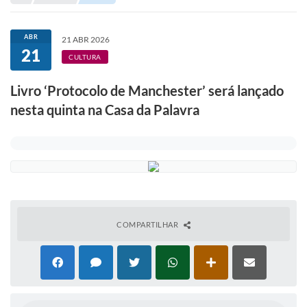
Portal de Serviços
Transparência
ABR
21 ABR 2026
21
Ônibus
CULTURA
Consultar Processos
Livro ‘Protocolo de Manchester’ será lançado
nesta quinta na Casa da Palavra
Contas Públicas
Contratos
Declaração de Rendimentos
Sabina
Editais
COMPARTILHAR
Fale Conosco
FAQ - Perguntas Frequentes
Iluminação Pública