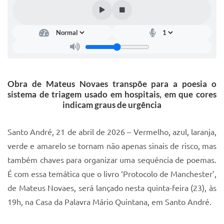
IPTU 2025
Legislação
Lei de acesso à informação
Lista de Comorbidades
Obra de Mateus Novaes transpõe para a poesia o
Mobilidade Urbana Sustentável
sistema de triagem usado em hospitais, em que cores
indicam graus de urgência
Ouvidoria da Cidade
Passe Escolar
Santo André, 21 de abril de 2026 – Vermelho, azul, laranja,
verde e amarelo se tornam não apenas sinais de risco, mas
Parque Escola
também chaves para organizar uma sequência de poemas.
Portal da Educação
É com essa temática que o livro ‘Protocolo de Manchester’,
de Mateus Novaes, será lançado nesta quinta-feira (23), às
Quadra Fiscal
19h, na Casa da Palavra Mário Quintana, em Santo André.
SIC