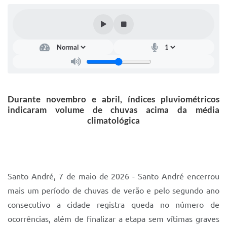
IPTU 2025
Legislação
Lei de acesso à informação
Lista de Comorbidades
Mobilidade Urbana Sustentável
Durante novembro e abril, índices pluviométricos
indicaram volume de chuvas acima da média
Ouvidoria da Cidade
climatológica
Passe Escolar
Parque Escola
Portal da Educação
Santo André, 7 de maio de 2026 - Santo André encerrou
mais um período de chuvas de verão e pelo segundo ano
Quadra Fiscal
consecutivo a cidade registra queda no número de
SIC
ocorrências, além de finalizar a etapa sem vítimas graves