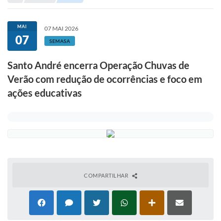
Portal de Serviços
Transparência
MAI
07 MAI 2026
07
Ônibus
SEMASA
Consultar Processos
Santo André encerra Operação Chuvas de
Verão com redução de ocorrências e foco em
Contas Públicas
ações educativas
Contratos
Declaração de Rendimentos
Sabina
Editais
Fale Conosco
COMPARTILHAR
FAQ - Perguntas Frequentes
Iluminação Pública