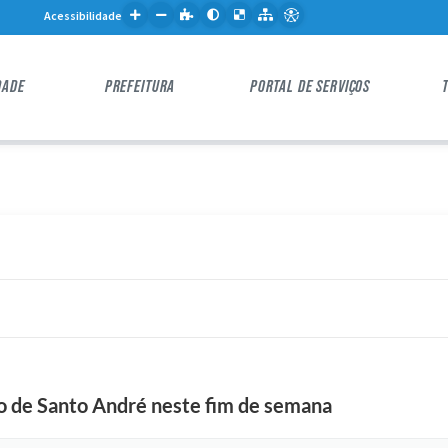
Acessibilidade
DADE
PREFEITURA
PORTAL DE SERVIÇOS
F
o
ço de Santo André neste fim de semana
t
o
: