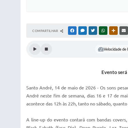
COMPARTILHAR
FACEBOOK
MESSENGER
TWITTER
WHATSAPP
OUTRAS
Velocidade de l
Evento será
Santo André, 14 de maio de 2026 - Os sons pesado
André neste fim de semana, dias 16 e 17 de maio
acontece das 12h às 22h, tanto no sábado, quant
A line-up do evento contará com bandas covers,
Black Sabath (fase Dio), Deep Purple, Lez Zep