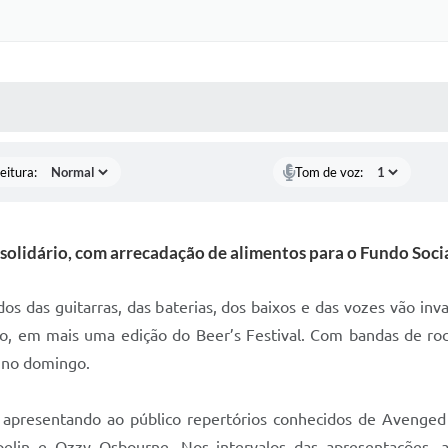
 MÍDIAS
RECEBA NOTÍCIAS
eitura:
Tom de voz:
 solidário, com arrecadação de alimentos para o Fundo Soci
s das guitarras, das baterias, dos baixos e das vozes vão in
, em mais uma edição do Beer’s Festival. Com bandas de rock, 
o no domingo.
 apresentando ao público repertórios conhecidos de Avenged S
pelin e Ozzy Osbourne. Nos intervalos das apresentações,