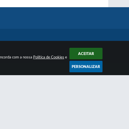
ACEITAR
concorda com a nossa
Política de Cookies
e
PERSONALIZAR
Newsletter
anais e
Inscreva-se
e receba regularmente nossos
o
informativos