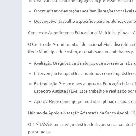
Realizar assessoria pedagógica ao professor de sala re
Oportunizar orientações aos familiares/responsáveis
Desenvolver trabalho específico para os alunos com su
Centro de Atendimento Educacional Multidisciplinar –
O Centro de Atendimento Educacional Multidisciplinar (
Rede Municipal de Ensino, os quais são encaminhados pel
Avaliação Diagnóstica de alunos que apresentam baix
Intervenção terapêutica aos alunos com diagnóstico d
Estimulação Precoce aos alunos da Educação Infanti
Espectro Autista (TEA). Este trabalho é realizado por
Apoio à Rede com equipe multidisciplinar, os quais c
Núcleo de Apoio a Natação Adaptada de Santo André –
O NANASA é um serviço destinado às pessoas com deficiê
por semana.