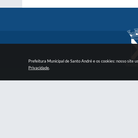
Prefeitura Municipal de Santo André e os cookies: nosso site
Privacidade
.
Prefeitura
Praça Quarto Centenário, 01, Centro
psan
CNPJ: 46.522.942/0001-30
Central 