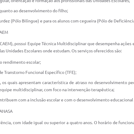
gular, orientação e formação aos profissionais das Unidades Escolares;
 quanto ao desenvolvimento do filho;
rdez (Pólo Bilíngue) e para os alunos com cegueira (Pólo de Deficiência
 CAEM
CAEM), possui Equipe Técnica Multidisciplinar que desempenha ações e
as Unidades Escolares onde estudam. Os serviços oferecidos são:
o rendimento escolar;
e Transtorno Funcional Específico (TFE);
l, os quais apresentam característica de atraso no desenvolvimento p
 equipe multidisciplinar, com foco na intervenção terapêutica;
ontribuem com a inclusão escolar e com o desenvolvimento educacional 
 NANASA
ncia, com idade igual ou superior a quatro anos. O horário de funcio