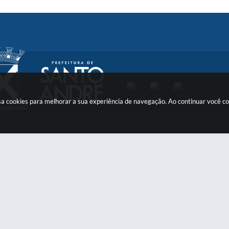
 usa cookies para melhorar a sua experiência de navegação. Ao continuar você 
Contato
Atendimento
otifica@santoandre.sp.gov.br
Clique aqui
e acesse nossos c
horários de atendiment
de Atendimento: 0800 019 19 44 ou