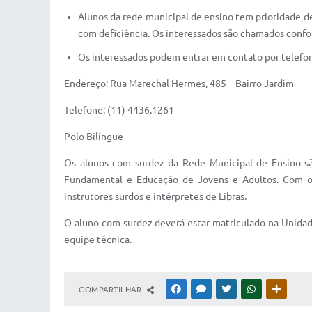
Alunos da rede municipal de ensino tem prioridade 
com deficiência. Os interessados são chamados conf
Os interessados podem entrar em contato por telefo
Endereço: Rua Marechal Hermes, 485 – Bairro Jardim
Telefone: (11) 4436.1261
Polo Bilíngue
Os alunos com surdez da Rede Municipal de Ensino são
Fundamental e Educação de Jovens e Adultos. Com obj
instrutores surdos e intérpretes de Libras.
O aluno com surdez deverá estar matriculado na Unidade
equipe técnica.
COMPARTILHAR
FACEBOOK
MESSENGER
TWITTER
WHATSAPP
OUTRAS