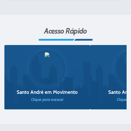
Acesso Rápido
Santo André em Movimento
Santo And
Clique para acessar
Clique p