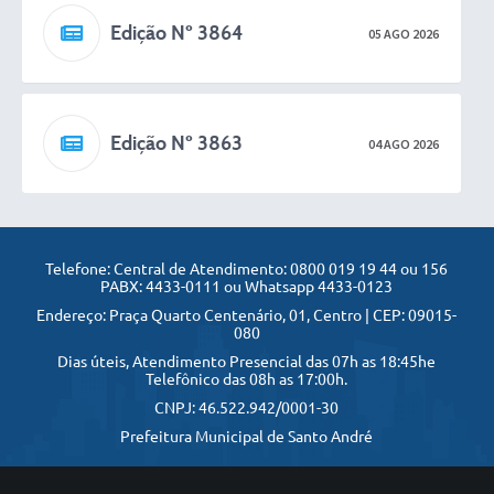
Edição Nº 3864
05 AGO 2026
Edição Nº 3863
04 AGO 2026
Edição Nº 3862
01 AGO 2026
Telefone: Central de Atendimento: 0800 019 19 44 ou 156
PABX: 4433-0111 ou Whatsapp 4433-0123
Endereço: Praça Quarto Centenário, 01, Centro | CEP: 09015-
080
Edição Nº 3861
Dias úteis, Atendimento Presencial das 07h as 18:45he
31 JUL 2026
Telefônico das 08h as 17:00h.
CNPJ: 46.522.942/0001-30
Prefeitura Municipal de Santo André
Edição Nº 3860
30 JUL 2026