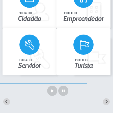
Portal de Serviços
Transparência
portal do
portal do
Cidadão
Empreendedor
Ônibus
Consultar Processos
Contas Públicas
Contratos
Declaração de Rendimentos
portal do
portal do
Servidor
Turista
Sabina
Editais
Fale Conosco
FAQ - Perguntas Frequentes
Iluminação Pública