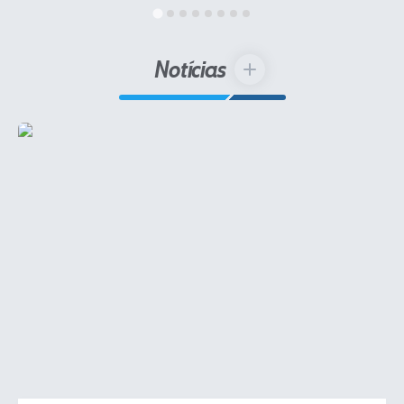
IPTU 2025
Legislação
Notícias
VER MAIS
Lei de acesso à informação
Lista de Comorbidades
Mobilidade Urbana Sustentável
Ouvidoria da Cidade
Passe Escolar
Parque Escola
Portal da Educação
Quadra Fiscal
SIC