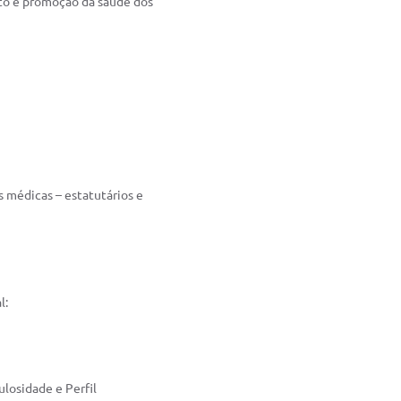
to e promoção da saúde dos
s médicas – estatutários e
l:
ulosidade e Perfil