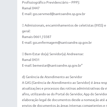
Profissiográfico Previdenciário – PPP):
Ramal 0447
E-mail: gss.servmed@santoandre.sp.gov.br
 Admissionais, encaminhamentos de celetistas (INSS) e
geral:
Ramais 0661 / 0387
E-mail: gss.enfermagem@santoandre.sp.gov.br
 Bem-Estar do(a) Servidor(a) Andreense:
Ramal 0431
E-mail: bemestar@santoandre.sp.gov.br”
d) Gerência de Atendimento ao Servidor
A GAS (Gerência de Atendimento ao Servidor) é área res
atualizações e processos das rotinas administrativas da v
afins, utilizando-se do Portal do Servidor, App do Servidor
elaboração legal de documentos desde a nomeação até a 
envios de documentos às áreas internas competentes e n