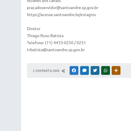
Através dos canais:
pracadoservidor@santoandre.sp.gov.br
https://acesse.santoandre.br/estagios
Diretor
Thiago Roso Batista
Telefone: (11) 4433-0250 / 0251
trbatista@santoandre.sp.gov.br
COMPARTILHAR
FACEBOOK
MESSENGER
TWITTER
WHATSAPP
OUTRAS