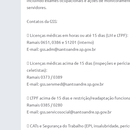
incluindo exames ocupacionais e ações de monitoramen
servidores.
Contatos da GSS:
 Licenças médicas em horas ou até 15 dias (LM e LTPF):
Ramais 0651, 0386 e 51201 (interno)
E-mail: gss.adm@santoandre.sp.gov.br
 Licenças médicas acima de 15 dias (inspeções e perícia
celetistas):
Ramais 0373 / 0389
E-mail: gss.servmed@santoandre.sp.gov.br
 LTPF acima de 15 dias e restrição/readaptação funciona
Ramais 0385 / 0280
E-mail: gss.servicosocial@santoandre.sp.gov.br
 CATs e Segurança do Trabalho (EPI, insalubridade, peric