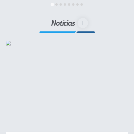
IPTU 2025
Legislação
Notícias
VER MAIS
Lei de acesso à informação
Lista de Comorbidades
Mobilidade Urbana Sustentável
Ouvidoria da Cidade
Passe Escolar
Parque Escola
Portal da Educação
Quadra Fiscal
SIC