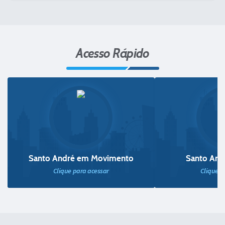
Acesso Rápido
Santo André em Movimento
Santo And
Clique para acessar
Clique p