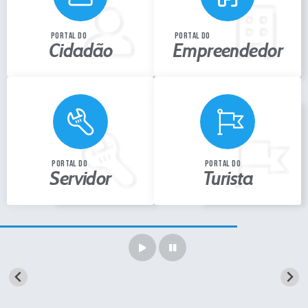
Portal de Serviços
Transparência
portal do
portal do
Cidadão
Empreendedor
Ônibus
Consultar Processos
Contas Públicas
Contratos
Declaração de Rendimentos
portal do
portal do
Servidor
Turista
Sabina
Editais
Fale Conosco
FAQ - Perguntas Frequentes
Iluminação Pública