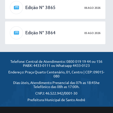
Edição Nº 3865
06 AGO 2026
Edição Nº 3864
05 AGO 2026
Edição Nº 3863
04 AGO 2026
Telefone: Central de Atendimento: 0800 019 19 44 ou 156
PABX: 4433-0111 ou Whatsapp 4433-0123
Endereço: Praça Quarto Centenário, 01, Centro | CEP: 09015-
080
Edição Nº 3862
Dias úteis, Atendimento Presencial das 07h as 18:45he
01 AGO 2026
Telefônico das 08h as 17:00h.
CNPJ: 46.522.942/0001-30
Prefeitura Municipal de Santo André
Edição Nº 3861
31 JUL 2026