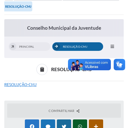
Portal de Serviços
RESOLUÇÃO-CMJ
Transparência
Ônibus
Conselho Municipal da Juventude
Consultar Processos
Contas Públicas
PRINCIPAL
RESOLUÇÃO-CMJ
Contratos
Declaração de Rendimentos
RESOLUÇÃO-CMJ
Sabina
RESOLUÇÃO-CMJ
Editais
Fale Conosco
COMPARTILHAR
FAQ - Perguntas Frequentes
Iluminação Pública