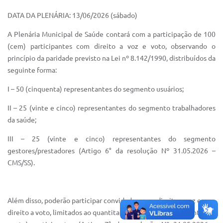
IPTU 2025
DATA DA PLENÁRIA: 13/06/2026 (sábado)
Legislação
A Plenária Municipal de Saúde contará com a participação de 100
(cem) participantes com direito a voz e voto, observando o
Lei de acesso à informação
princípio da paridade previsto na Lei nº 8.142/1990, distribuídos da
seguinte forma:
Lista de Comorbidades
I – 50 (cinquenta) representantes do segmento usuários;
Mobilidade Urbana Sustentável
II – 25 (vinte e cinco) representantes do segmento trabalhadores
Ouvidoria da Cidade
da saúde;
Passe Escolar
III – 25 (vinte e cinco) representantes do segmento
Parque Escola
gestores/prestadores (Artigo 6° da resolução Nº 31.05.2026 –
CMS/SS).
Portal da Educação
Quadra Fiscal
Além disso, poderão participar convidados, com direito a voz e sem
SIC
direito a voto, limitados ao quantitativo máximo de 20% (vinte por