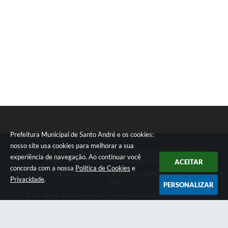
Prefeitura Municipal de Santo André e os cookies:
nosso site usa cookies para melhorar a sua
Telefone: Central de Atendimento: 0800 019 19 44 ou 156
experiência de navegação. Ao continuar você
PABX: 4433-0111 ou Whatsapp 4433-0123
ACEITAR
concorda com a nossa
Política de Cookies
e
Endereço: Praça Quarto Centenário, 01, Centro | CEP: 09015-
Privacidade
.
080
PERSONALIZAR
Dias úteis, Atendimento Presencial das 07h as 18:45he
Telefônico das 08h as 17:00h.
CNPJ: 46.522.942/0001-30