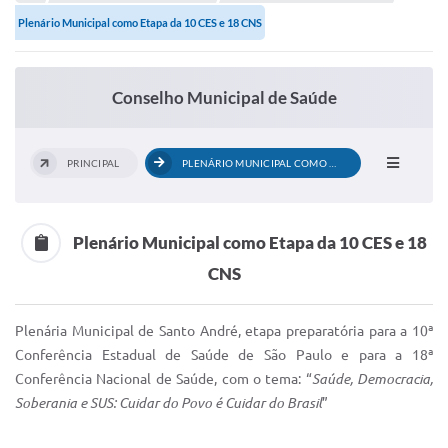
Portal de Serviços
Plenário Municipal como Etapa da 10 CES e 18 CNS
Transparência
Ônibus
Conselho Municipal de Saúde
Consultar Processos
Contas Públicas
PRINCIPAL
PLENÁRIO MUNICIPAL COMO ETAPA DA 10 CES...
Contratos
Declaração de Rendimentos
Plenário Municipal como Etapa da 10 CES e 18
CNS
Sabina
Editais
Plenária Municipal de Santo André, etapa preparatória para a 10ª
Conferência Estadual de Saúde de São Paulo e para a 18ª
Fale Conosco
Conferência Nacional de Saúde, com o tema: “
Saúde, Democracia,
FAQ - Perguntas Frequentes
Soberania e SUS: Cuidar do Povo é Cuidar do Brasil
”
Iluminação Pública