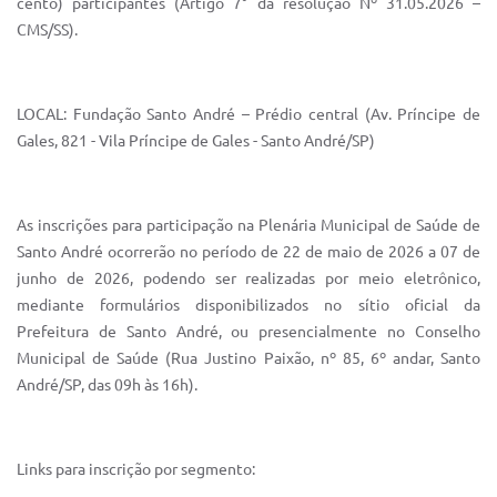
cento) participantes (Artigo 7° da resolução Nº 31.05.2026 –
Sistema Colab
CMS/SS).
Autarquias
LOCAL: Fundação Santo André – Prédio central (Av. Príncipe de
Gales, 821 - Vila Príncipe de Gales - Santo André/SP)
As inscrições para participação na Plenária Municipal de Saúde de
Santo André ocorrerão no período de 22 de maio de 2026 a 07 de
junho de 2026, podendo ser realizadas por meio eletrônico,
mediante formulários disponibilizados no sítio oficial da
Prefeitura de Santo André, ou presencialmente no Conselho
Municipal de Saúde (Rua Justino Paixão, nº 85, 6º andar, Santo
André/SP, das 09h às 16h).
Links para inscrição por segmento: