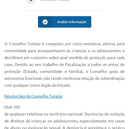
IPTU 2025
Legislação
Avaliar Informação
Lei de acesso à informação
Lista de Comorbidades
O Conselho Tutelar é composto por cinco membros, eleitos pela
comunidade para acompanharem as crianças e os adolescentes e
Mobilidade Urbana Sustentável
decidirem em conjunto sobre qual medida de proteção para cada
Ouvidoria da Cidade
caso. Devido ao seu trabalho de fiscalização a todos os entes de
proteção (Estado, comunidade e família), o Conselho goza de
Passe Escolar
autonomia funcional, não tendo nenhuma relação de subordinação
com qualquer outro órgão do Estado.
Parque Escola
Resoluções do Conselho Tutelar
Portal da Educação
Disk 100
Quadra Fiscal
de qualquer telefone no território nacional. Denúncias de violação
SIC
de direitos de crianças ou adolescentes, especialmente em casos
de abuso ou exploração sexual. A denúncia é anônima e o serviço