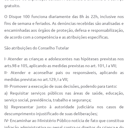
Sistema Colab
gratuito.
Autarquias
O Disque 100 funciona diariamente das 8h às 22h, inclusive nos
fins de semana e feriados. As denúncias recebidas são analisadas e
encaminhadas aos órgãos de proteção, defesa e responsabilização,
de acordo com a competência e as atribuições específicas.
São atribuições do Conselho Tutelar
I- Atender as crianças e adolescentes nas hipóteses previstas nos
arts.98 e 105, aplicando as medidas previstas no art. 101, I a VII;
II- Atender e aconselhar pais ou responsáveis, aplicando as
medidas previstas no art.129, I a VII;
III- Promover a execução de suas decisões, podendo para tanto:
a) Requisitar serviços públicos nas áreas de saúde, educação,
serviço social, previdência, trabalho e segurança;
b) Representar junto à autoridade judiciária nos casos de
descumprimento injustificado de suas deliberações;
IV- Encaminhar ao Ministério Público notícia de fato que constitua
infração administrativa ou penal contra os direitos da criança e do