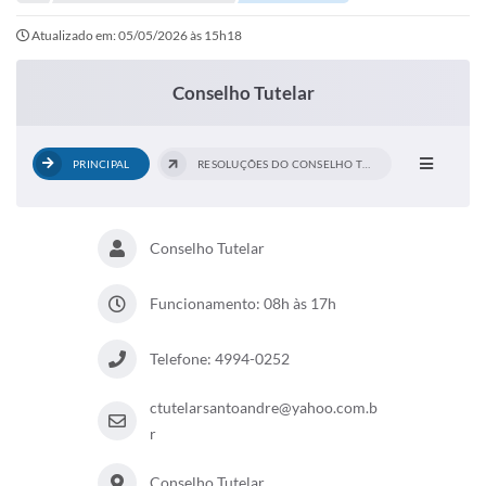
Portal de Serviços
Atualizado em: 05/05/2026 às 15h18
Transparência
Ônibus
Conselho Tutelar
Consultar Processos
PRINCIPAL
RESOLUÇÕES DO CONSELHO TUTELAR
Contas Públicas
Contratos
Conselho Tutelar
Declaração de Rendimentos
Sabina
Funcionamento: 08h às 17h
Editais
Telefone: 4994-0252
Fale Conosco
ctutelarsantoandre@yahoo.com.b
FAQ - Perguntas Frequentes
r
Iluminação Pública
Conselho Tutelar