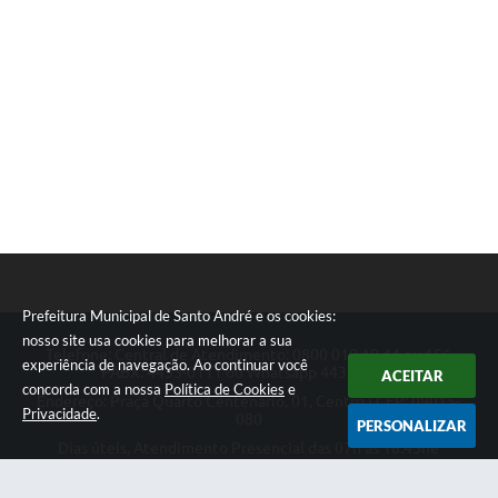
Prefeitura Municipal de Santo André e os cookies:
nosso site usa cookies para melhorar a sua
Telefone: Central de Atendimento: 0800 019 19 44 ou 156
experiência de navegação. Ao continuar você
PABX: 4433-0111 ou Whatsapp 4433-0123
ACEITAR
concorda com a nossa
Política de Cookies
e
Endereço: Praça Quarto Centenário, 01, Centro | CEP: 09015-
Privacidade
.
080
PERSONALIZAR
Dias úteis, Atendimento Presencial das 07h as 18:45he
Telefônico das 08h as 17:00h.
CNPJ: 46.522.942/0001-30