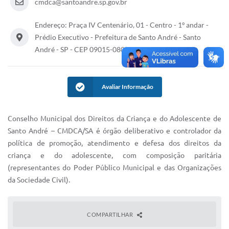
cmdca@santoandre.sp.gov.br
IPTU 2025
Endereço: Praça IV Centenário, 01 - Centro - 1º andar -
Legislação
Prédio Executivo - Prefeitura de Santo André - Santo
André - SP - CEP 09015-080
Lei de acesso à informação
Lista de Comorbidades
Avaliar Informação
Mobilidade Urbana Sustentável
Ouvidoria da Cidade
Conselho Municipal dos Direitos da Criança e do Adolescente de
Santo André – CMDCA/SA é órgão deliberativo e controlador da
Passe Escolar
política de promoção, atendimento e defesa dos direitos da
Parque Escola
criança e do adolescente, com composição paritária
(representantes do Poder Público Municipal e das Organizações
Portal da Educação
da Sociedade Civil).
Quadra Fiscal
SIC
COMPARTILHAR