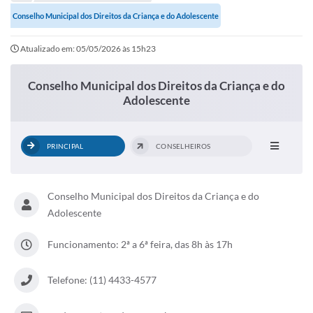
Portal de Serviços
Conselho Municipal dos Direitos da Criança e do Adolescente
Transparência
Atualizado em: 05/05/2026 às 15h23
Ônibus
Conselho Municipal dos Direitos da Criança e do
Consultar Processos
Adolescente
Contas Públicas
Contratos
PRINCIPAL
CONSELHEIROS
Declaração de Rendimentos
Sabina
Conselho Municipal dos Direitos da Criança e do
Adolescente
Editais
Funcionamento: 2ª a 6ª feira, das 8h às 17h
Fale Conosco
FAQ - Perguntas Frequentes
Telefone: (11) 4433-4577
Iluminação Pública