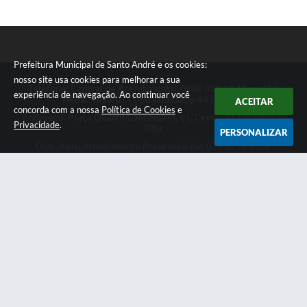
Prefeitura Municipal de Santo André e os cookies:
nosso site usa cookies para melhorar a sua
Telefone: Central de Atendimento: 0800 019 19 44 ou 156
experiência de navegação. Ao continuar você
PABX: 4433-0111 ou Whatsapp 4433-0123
ACEITAR
concorda com a nossa
Política de Cookies
e
Endereço: Praça Quarto Centenário, 01, Centro | CEP: 09015-
Privacidade
.
080
PERSONALIZAR
Dias úteis, Atendimento Presencial das 07h as 18:45he
Telefônico das 08h as 17:00h.
CNPJ: 46.522.942/0001-30
Prefeitura Municipal de Santo André
Versão do Sistema:
3.5.3 - 19/06/2026
Portal atualizado em:
07/08/2026 11:00
Dados Abertos
Copyright Instar - 2006-2026. Todos os direitos reservados -