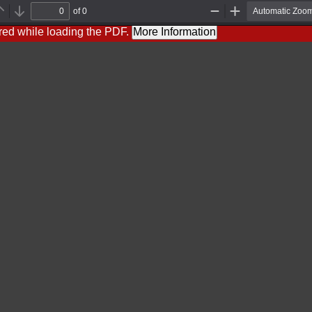
of 0
P
N
Z
Z
r
e
o
o
red while loading the PDF.
More Information
e
x
o
o
v
t
m
m
i
O
I
o
u
n
u
t
s