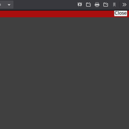
C
P
O
P
D
T
u
r
p
r
o
o
Close
r
e
e
i
w
o
r
s
n
n
n
l
e
e
t
l
s
n
n
o
t
t
a
V
a
d
i
t
e
i
w
o
n
M
o
d
e