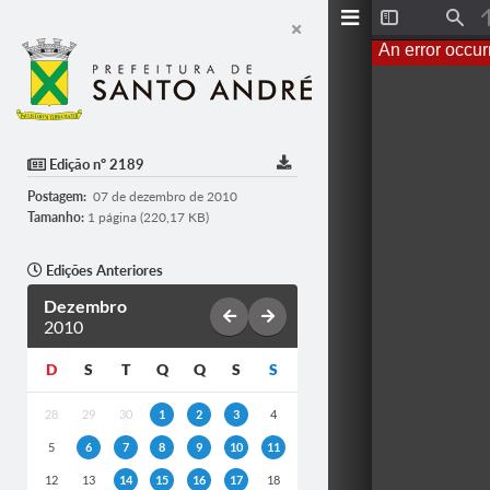
T
F
o
i
An error occur
g
n
g
d
l
e
S
i
d
Edição nº 2189
e
b
Postagem:
07 de dezembro de 2010
a
r
Tamanho:
1 página (220,17 KB)
Edições Anteriores
Dezembro
2010
D
S
T
Q
Q
S
S
28
29
30
1
2
3
4
5
6
7
8
9
10
11
12
13
14
15
16
17
18