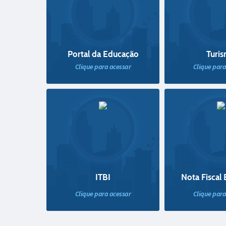
Portal da Educação
Turi
Clique para acessar
Clique para
ITBI
Nota Fiscal 
Clique para acessar
Clique para