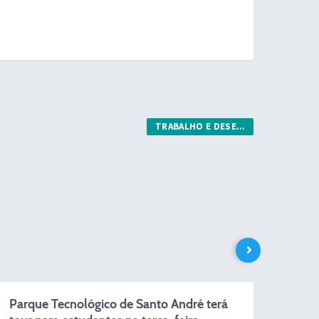
TRABALHO E DESENV. ECONÔMICO
 Tecnológico de Santo André terá
Concurso de