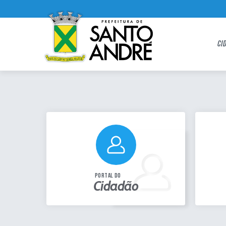
CI
portal do
Cidadão