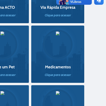
ema ACTO
Via Rápida Empresa
para acessar
Clique para acessar
e um Pet
Medicamentos
para acessar
Clique para acessar