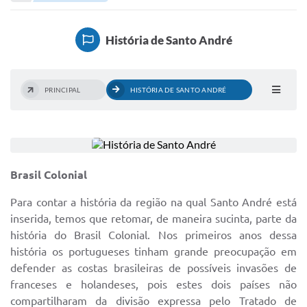
Portal de Serviços
Transparência
História de Santo André
Ônibus
Consultar Processos
PRINCIPAL
HISTÓRIA DE SANTO ANDRÉ
Contas Públicas
Contratos
Declaração de Rendimentos
Brasil Colonial
Sabina
Para contar a história da região na qual Santo André está
Editais
inserida, temos que retomar, de maneira sucinta, parte da
história do Brasil Colonial. Nos primeiros anos dessa
Fale Conosco
história os portugueses tinham grande preocupação em
defender as costas brasileiras de possíveis invasões de
FAQ - Perguntas Frequentes
franceses e holandeses, pois estes dois países não
Iluminação Pública
compartilharam da divisão expressa pelo Tratado de