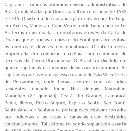
Capitania - foram as primeiras divisões administrativas do
Brasil, implantadas por Dom. João II entre os anos de 1532
e 1536. O sistema de capitanias já era usado por Portugal
em Açores, Madeira e Cabo Verde, onde tinha dado certo.
As terras eram doadas a donatários através da Carta de
Doação que estipulava a área e do Foral que apresentava
os direitos e deveres dos donatários. O intuito dessa
empreitada era colonizar a colônia com o mínimo de
recursos da Coroa Portuguesa. O Brasil foi dividido em
quinze capitanias e a maioria delas não prosperaram. As
capitanias que tiveram sucesso foram a de São Vicente e a
de Pernambuco, onde houve acordos com os índios
residentes naquele lugar. Nas demais Maranhão,
Maranhão (2.º quinhão), Ceará, Rio Grande, Itamaracá,
Bahia, Ilhéus, Porto Seguro, Espírito Santo, São Tomé,
Santo Amaro e Santana os portugueses estavam cercados
por indígenas e as casas e canaviais eram destruídos
constantemente. Tal sistema foi sendo suplantado a partir
de 1549 pelo sistema de Governo Geral, onde as capitanias