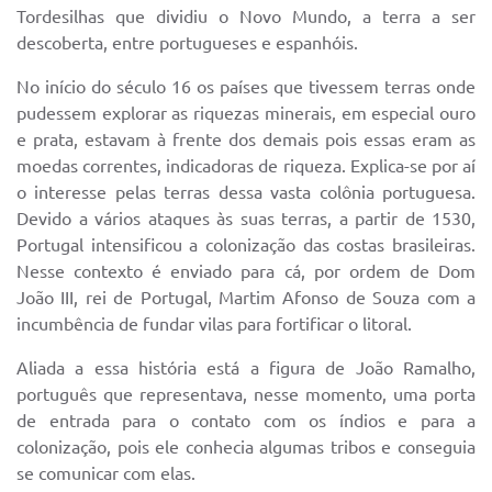
Tordesilhas que dividiu o Novo Mundo, a terra a ser
IPTU 2025
descoberta, entre portugueses e espanhóis.
Legislação
No início do século 16 os países que tivessem terras onde
pudessem explorar as riquezas minerais, em especial ouro
Lei de acesso à informação
e prata, estavam à frente dos demais pois essas eram as
Lista de Comorbidades
moedas correntes, indicadoras de riqueza. Explica-se por aí
o interesse pelas terras dessa vasta colônia portuguesa.
Mobilidade Urbana Sustentável
Devido a vários ataques às suas terras, a partir de 1530,
Ouvidoria da Cidade
Portugal intensificou a colonização das costas brasileiras.
Nesse contexto é enviado para cá, por ordem de Dom
Passe Escolar
João III, rei de Portugal, Martim Afonso de Souza com a
incumbência de fundar vilas para fortificar o litoral.
Parque Escola
Aliada a essa história está a figura de João Ramalho,
Portal da Educação
português que representava, nesse momento, uma porta
Quadra Fiscal
de entrada para o contato com os índios e para a
colonização, pois ele conhecia algumas tribos e conseguia
SIC
se comunicar com elas.