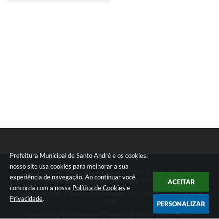
Prefeitura Municipal de Santo André e os cookies:
nosso site usa cookies para melhorar a sua
Telefone: Central de Atendimento: 0800 019 19 44 ou 156
experiência de navegação. Ao continuar você
PABX: 4433-0111 ou Whatsapp 4433-0123
ACEITAR
concorda com a nossa
Política de Cookies
e
Endereço: Praça Quarto Centenário, 01, Centro | CEP: 09015-
Privacidade
.
080
PERSONALIZAR
Dias úteis, Atendimento Presencial das 07h as 18:45he