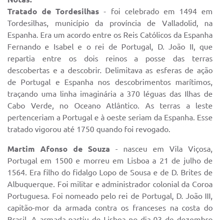
Tratado de Tordesilhas
- foi celebrado em 1494 em
Tordesilhas, município da província de Valladolid, na
Espanha. Era um acordo entre os Reis Católicos da Espanha
Fernando e Isabel e o rei de Portugal, D. João II, que
repartia entre os dois reinos a posse das terras
descobertas e a descobrir. Delimitava as esferas de ação
de Portugal e Espanha nos descobrimentos marítimos,
traçando uma linha imaginária a 370 léguas das Ilhas de
Cabo Verde, no Oceano Atlântico. As terras a leste
pertenceriam a Portugal e à oeste seriam da Espanha. Esse
tratado vigorou até 1750 quando foi revogado.
Martim Afonso de Souza
- nasceu em Vila Viçosa,
Portugal em 1500 e morreu em Lisboa a 21 de julho de
1564. Era filho do fidalgo Lopo de Sousa e de D. Brites de
Albuquerque. Foi militar e administrador colonial da Coroa
Portuguesa. Foi nomeado pelo rei de Portugal, D. João III,
capitão-mor da armada contra os franceses na costa do
Brasil. A armada partiu de Lisboa no dia 03 de dezembro