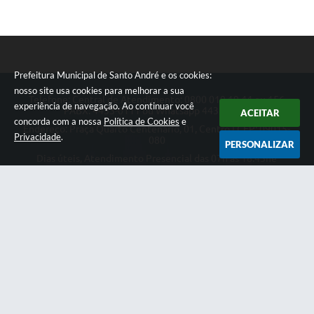
Prefeitura Municipal de Santo André e os cookies:
nosso site usa cookies para melhorar a sua
Telefone: Central de Atendimento: 0800 019 19 44 ou 156
experiência de navegação. Ao continuar você
PABX: 4433-0111 ou Whatsapp 4433-0123
ACEITAR
concorda com a nossa
Política de Cookies
e
Endereço: Praça Quarto Centenário, 01, Centro | CEP: 09015-
Privacidade
.
080
PERSONALIZAR
Dias úteis, Atendimento Presencial das 07h as 18:45he
Telefônico das 08h as 17:00h.
CNPJ: 46.522.942/0001-30
Prefeitura Municipal de Santo André
Versão do Sistema:
3.5.3 - 19/06/2026
Portal atualizado em:
07/08/2026 18:49
Dados Abertos