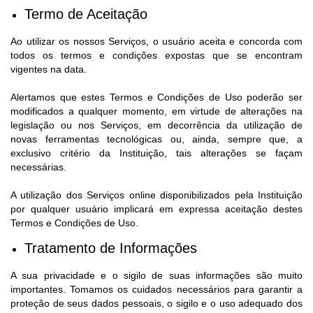
Termo de Aceitação
IPTU 2025
Ao utilizar os nossos Serviços, o usuário aceita e concorda com
Legislação
todos os termos e condições expostas que se encontram
vigentes na data.
Lei de acesso à informação
Alertamos que estes Termos e Condições de Uso poderão ser
Lista de Comorbidades
modificados a qualquer momento, em virtude de alterações na
legislação ou nos Serviços, em decorrência da utilização de
Mobilidade Urbana Sustentável
novas ferramentas tecnológicas ou, ainda, sempre que, a
exclusivo critério da Instituição, tais alterações se façam
Ouvidoria da Cidade
necessárias.
Passe Escolar
A utilização dos Serviços online disponibilizados pela Instituição
por qualquer usuário implicará em expressa aceitação destes
Parque Escola
Termos e Condições de Uso.
Portal da Educação
Tratamento de Informações
Quadra Fiscal
A sua privacidade e o sigilo de suas informações são muito
importantes. Tomamos os cuidados necessários para garantir a
SIC
proteção de seus dados pessoais, o sigilo e o uso adequado dos