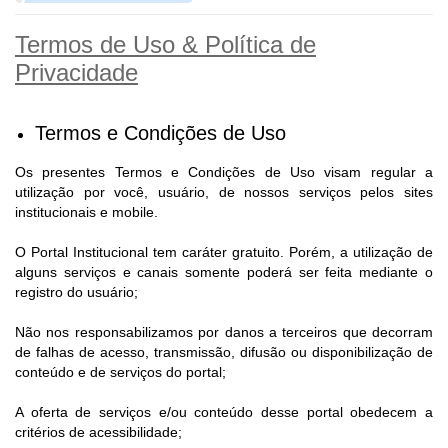
Portal de Serviços
Termos de Uso & Política de
Transparência
Privacidade
Ônibus
Consultar Processos
Termos e Condições de Uso
Contas Públicas
Os presentes Termos e Condições de Uso visam regular a
utilização por você, usuário, de nossos serviços pelos sites
Contratos
institucionais e mobile.
Declaração de Rendimentos
O Portal Institucional tem caráter gratuito. Porém, a utilização de
alguns serviços e canais somente poderá ser feita mediante o
Sabina
registro do usuário;
Editais
Não nos responsabilizamos por danos a terceiros que decorram
de falhas de acesso, transmissão, difusão ou disponibilização de
Fale Conosco
conteúdo e de serviços do portal;
FAQ - Perguntas Frequentes
A oferta de serviços e/ou conteúdo desse portal obedecem a
critérios de acessibilidade;
Iluminação Pública