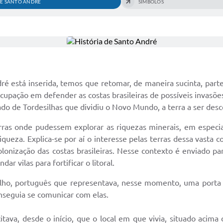
DE SANTO ANDRÉ
SÍMBOLOS
ré está inserida, temos que retomar, de maneira sucinta, parte
upação em defender as costas brasileiras de possíveis invasões
do de Tordesilhas que dividiu o Novo Mundo, a terra a ser des
erras onde pudessem explorar as riquezas minerais, em especia
queza. Explica-se por aí o interesse pelas terras dessa vasta c
colonização das costas brasileiras. Nesse contexto é enviado p
 vilas para fortificar o litoral.
malho, português que representava, nesse momento, uma porta 
onseguia se comunicar com elas.
itava, desde o início, que o local em que vivia, situado acima