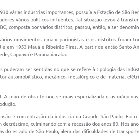
930 várias indústrias importantes, possuía a Estação de São B
dores vários políticos influentes. Tal situação levou à transf
C, composta por vários distritos, passou, então, a ser denom
vários movimentos emancipacionistas e os distritos foram t
e em 1953 Mauá e Ribeirão Pires. A partir de então Santo An
Sede, Capuava e Paranapiacaba.
puderam ser sentidas no que se refere à tipologia das indúst
or automobilístico, mecânico, metalúrgico e de material elétri
rfil. A mão de obra tornou-se mais especializada e as máquin
odução.
o e concentração da indústria na Grande São Paulo. Foi o
 decréscimo, culminando com a recessão dos anos 80. Nos anos
reas do estado de São Paulo, além das dificuldades de transpor