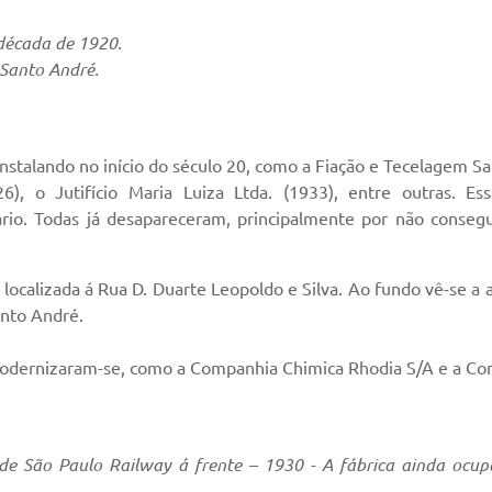
 década de 1920.
 Santo André.
nstalando no início do século 20, como a Fiação e Tecelagem Sa
26), o Jutifício Maria Luiza Ltda. (1933), entre outras. 
io. Todas já desapareceram, principalmente por não consegu
 localizada á Rua D. Duarte Leopoldo e Silva. Ao fundo vê-se a
anto André.
dernizaram-se, como a Companhia Chimica Rhodia S/A e a Comp
de São Paulo Railway á frente – 1930 - A fábrica ainda ocupa