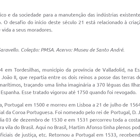
lico e da sociedade para a manutenção das indústrias existen
. O desafio do início deste século 21 está relacionado à criaç
 vida a seus moradores.
Garavello. Coleção: PMSA. Acervo: Museu de Santo André.
 em Tordesilhas, município da província de Valladolid, na E
João II, que repartia entre os dois reinos a posse das terras 
rítimos, traçando uma linha imaginária a 370 léguas das Ilha
a Espanha. Esse tratado vigorou até 1750 quando foi revogado.
a, Portugal em 1500 e morreu em Lisboa a 21 de julho de 1564. 
ial da Coroa Portuguesa. Foi nomeado pelo rei de Portugal, D. J
dia 03 de dezembro de 1530 e em 1531 percorreu toda a costa b
ra vila do Brasil. Aqui no Brasil, Martim Afonso tinha plenos pod
ficiais de justiça, etc. Retornou a Portugal em 1533, receben