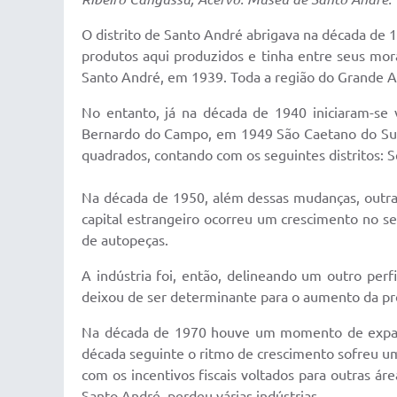
O distrito de Santo André abrigava na década de 1
produtos aqui produzidos e tinha entre seus mora
Santo André, em 1939. Toda a região do Grande AB
No entanto, já na década de 1940 iniciaram-se 
Bernardo do Campo, em 1949 São Caetano do Sul 
quadrados, contando com os seguintes distritos: 
Na década de 1950, além dessas mudanças, outras 
capital estrangeiro ocorreu um crescimento no set
de auto­peças.
A indústria foi, então, delineando um outro pe
deixou de ser determinante para o aumento da pr
Na década de 1970 houve um momento de expansã
década seguinte o ritmo de crescimento sofreu um
com os incentivos fiscais voltados para outras á
Santo André, perdeu várias indústrias.