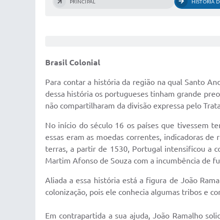
PRINCIPAL
HISTÓRIA 
Brasil Colonial
Para contar a história da região na qual Santo And
dessa história os portugueses tinham grande preoc
não compartilharam da divisão expressa pelo Trata
No início do século 16 os países que tivessem t
essas eram as moedas correntes, indicadoras de ri
terras, a partir de 1530, Portugal intensificou a 
Martim Afonso de Souza com a incumbência de fundar
Aliada a essa história está a figura de João Ra
colonização, pois ele conhecia algumas tribos e c
Em contrapartida a sua ajuda, João Ramalho solic