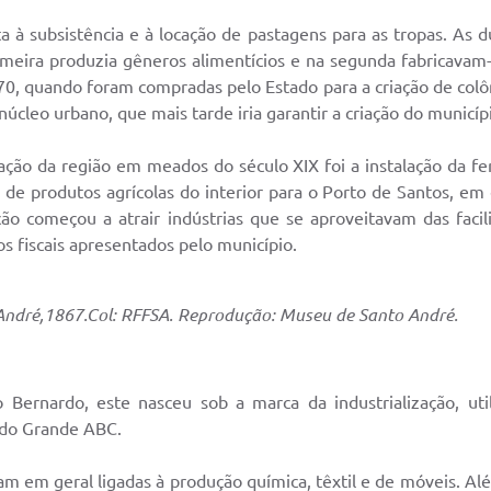
ta à subsistência e à locação de pastagens para as tropas. As
meira produzia gêneros alimentícios e na segunda fabricavam-s
70, quando foram compradas pelo Estado para a criação de colôn
cleo urbano, que mais tarde iria garantir a criação do municíp
ção da região em meados do século XIX foi a instalação da fe
de produtos agrícolas do interior para o Porto de Santos, em
ação começou a atrair indústrias que se aproveitavam das facil
os fiscais apresentados pelo município.
 André,1867.Col: RFFSA. Reprodução: Museu de Santo André.
 Bernardo, este nasceu sob a marca da industrialização, u
o do Grande ABC.
ram em geral ligadas à produção química, têxtil e de móveis. 