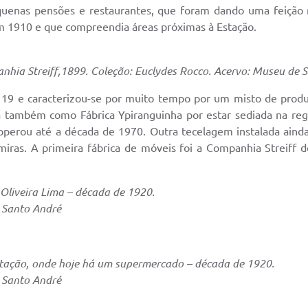
, pequenas pensões e restaurantes, que foram dando uma feiçã
m 1910 e que compreendia áreas próximas à Estação.
nhia Streiff,1899. Coleção: Euclydes Rocco. Acervo: Museu de 
 19 e caracterizou-se por muito tempo por um misto de produçã
a também como Fábrica Ypiranguinha por estar sediada na re
 operou até a década de 1970. Outra tecelagem instalada aind
emiras. A primeira fábrica de móveis foi a Companhia Streiff
 Oliveira Lima – década de 1920.
 Santo André
stação, onde hoje há um supermercado – década de 1920.
 Santo André