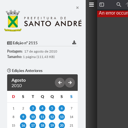
T
F
o
i
An error occur
g
n
g
d
l
e
S
i
d
Edição nº 2115
e
b
Postagem:
17 de agosto de 2010
a
r
Tamanho:
1 página (111,43 KB)
Edições Anteriores
Agosto
2010
D
S
T
Q
Q
S
S
1
2
3
4
5
6
7
8
9
10
11
12
13
14
15
16
17
18
19
20
21