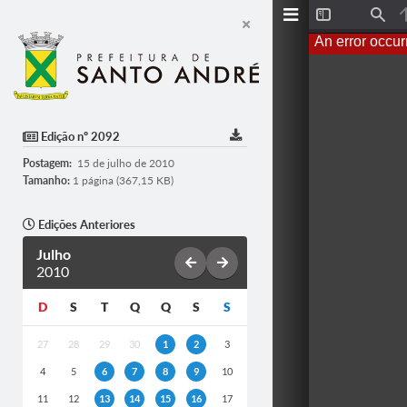
T
F
o
i
An error occur
g
n
g
d
l
e
S
i
d
Edição nº 2092
e
b
Postagem:
15 de julho de 2010
a
r
Tamanho:
1 página (367,15 KB)
Edições Anteriores
Julho
2010
D
S
T
Q
Q
S
S
27
28
29
30
1
2
3
4
5
6
7
8
9
10
11
12
13
14
15
16
17