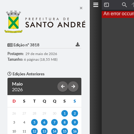
T
F
o
i
An error occur
g
n
g
d
l
e
S
i
d
Edição nº 3818
e
b
Postagem:
29 de maio de 2026
a
r
Tamanho:
6 páginas (18,55 MB)
Edições Anteriores
Maio
2026
D
S
T
Q
Q
S
S
26
27
28
29
30
1
2
3
4
5
6
7
8
9
10
11
12
13
14
15
16