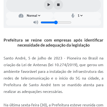
IPTU 2025
Legislação
Lei de acesso à informação
Lista de Comorbidades
Prefeitura se reúne com empresas após identificar
Mobilidade Urbana Sustentável
necessidade de adequação da legislação
Ouvidoria da Cidade
Santo André, 5 de julho de 2023 - Pioneira no Brasil na
Passe Escolar
criação da Lei de Antenas (lei 10.274/2019), que gerou um
ambiente favorável para a instalação de infraestrutura das
Parque Escola
redes de telecomunicação e o início do 5G na cidade, a
Portal da Educação
Prefeitura de Santo André tem se mantido atenta para
Quadra Fiscal
realizar as adequações necessárias.
SIC
Na última sexta-feira (30), a Prefeitura esteve reunida com