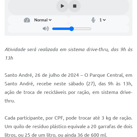
IPTU 2025
Legislação
Lei de acesso à informação
Lista de Comorbidades
Atividade será realizada em sistema drive-thru, das 9h às
Mobilidade Urbana Sustentável
13h
Ouvidoria da Cidade
Santo André, 26 de julho de 2024 – O Parque Central, em
Passe Escolar
Santo André, recebe neste sábado (27), das 9h às 13h,
Parque Escola
ação de troca de recicláveis por ração, em sistema drive-
thru.
Portal da Educação
Quadra Fiscal
Cada participante, por CPF, pode trocar até 3 kg de ração.
Um quilo de resíduo plástico equivale a 20 garrafas de dois
SIC
litros, ou 25 de um litro, ou ainda 36 de 600 ml.