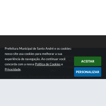
Prefeitura Municipal de Santo André e os cookies:
nosso site usa cookies para melhorar a sua
Telefone: Central de Atendimento: 0800 019 19 44 ou 156
experiência de navegação. Ao continuar você
PABX: 4433-0111 ou Whatsapp 4433-0123
ACEITAR
concorda com a nossa
Política de Cookies
e
Endereço: Praça Quarto Centenário, 01, Centro | CEP: 09015-
Privacidade
.
080
PERSONALIZAR
Dias úteis, Atendimento Presencial das 07h as 18:45he
Telefônico das 08h as 17:00h.
CNPJ: 46.522.942/0001-30
Prefeitura Municipal de Santo André