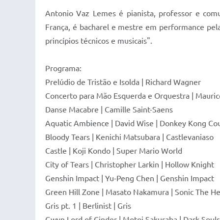
Antonio Vaz Lemes é pianista, professor e comu
França, é bacharel e mestre em performance pela
princípios técnicos e musicais".
Programa:
Prelúdio de Tristão e Isolda | Richard Wagner
Concerto para Mão Esquerda e Orquestra | Mauric
Danse Macabre | Camille Saint-Saens
Aquatic Ambience | David Wise | Donkey Kong Co
Bloody Tears | Kenichi Matsubara | Castlevaniaso
Castle | Koji Kondo | Super Mario World
City of Tears | Christopher Larkin | Hollow Knight
Genshin Impact | Yu-Peng Chen | Genshin Impact
Green Hill Zone | Masato Nakamura | Sonic The 
Gris pt. 1 | Berlinist | Gris
Gwyn Lord of Cinder | Motoi Sakuraba | Dark Souls