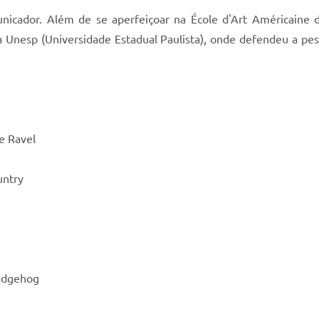
nicador. Além de se aperfeiçoar na École d'Art Américaine
 Unesp (Universidade Estadual Paulista), onde defendeu a pesq
e Ravel
untry
Hedgehog