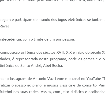
ialogam e participam do mundo dos jogos eletrônicos se juntam a
Ravel.
antecedência, com o limite de um por pessoa.
omposição sinfônica dos séculos XVIII, XIX e início do século 
variados, é representada neste programa, onde os games e o p
Sinfônica de Santo André, Abel Rocha.
ina no Instagram de Antonio Vaz Leme e o canal no YouTube “P
izar o acesso ao piano, à música clássica e de concerto. Para 
utebol nas suas redes. Assim, com jeito didático e acolhedor 