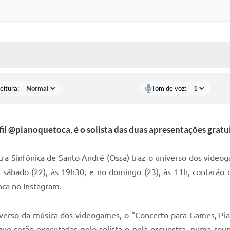
 MÍDIAS
RECEBA NOTÍCIAS
eitura:
Tom de voz:
il @pianoquetoca, é o solista das duas apresentações gratu
ra Sinfônica de Santo André (Ossa) traz o universo dos video
sábado (22), às 19h30, e no domingo (23), às 11h, contarão co
oca no Instagram.
erso da música dos videogames, o “Concerto para Games, Piano
 que serão executadas pelo solista e pela orquestra, numa ro