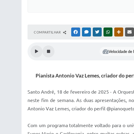
COMPARTILHAR
FACEBOOK
MESSENGER
TWITTER
WHATSAPP
OUTRAS
Velocidade de l
Pianista Antonio Vaz Lemes, criador do perf
Santo André, 18 de fevereiro de 2025 - A Orquest
neste fim de semana. As duas apresentações, no 
Antonio Vaz Lemes, criador do perfil @pianoquet
Com um programa totalmente voltado para o univ
Super Mario e Castlevania, entre muitas outras,