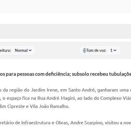
 MÍDIAS
RECEBA NOTÍCIAS
eitura:
Tom de voz:
s para pessoas com deficiência; subsolo recebeu tubulações
 da região do Jardim Irene, em Santo André, ganharam uma nov
o espaço fica na Rua André Magini, ao lado do Complexo Viário
dim Cipreste e Vila João Ramalho.
etário de Infraestrutura e Obras, Andre Scarpino, visitou a nov