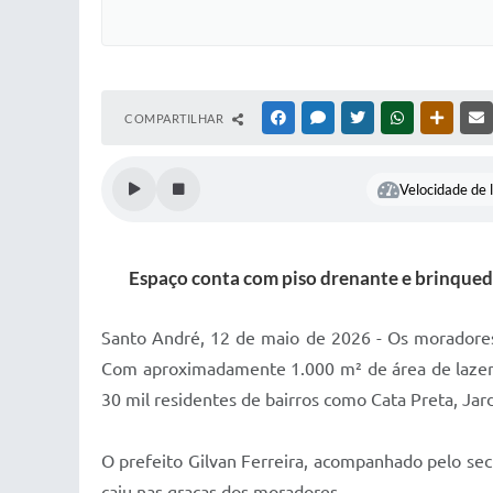
COMPARTILHAR
FACEBOOK
MESSENGER
TWITTER
WHATSAPP
OUTRAS
Velocidade de l
Espaço conta com piso drenante e brinquedo
Santo André, 12 de maio de 2026 - Os moradores
Com aproximadamente 1.000 m² de área de lazer, 
30 mil residentes de bairros como Cata Preta, Jar
O prefeito Gilvan Ferreira, acompanhado pelo secr
caiu nas graças dos moradores.