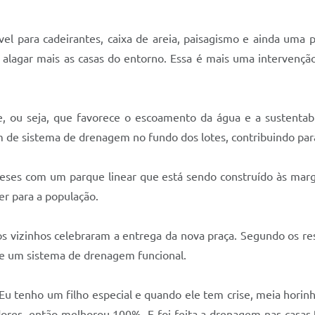
vel para cadeirantes, caixa de areia, paisagismo e ainda uma 
 alagar mais as casas do entorno. Essa é mais uma intervençã
, ou seja, que favorece o escoamento da água e a sustentabili
 de sistema de drenagem no fundo dos lotes, contribuindo par
eses com um parque linear que está sendo construído às marg
er para a população.
 vizinhos celebraram a entrega da nova praça. Segundo os res
de um sistema de drenagem funcional.
. Eu tenho um filho especial e quando ele tem crise, meia horin
adores, então melhorou 100%. E foi feita a drenagem nas casa