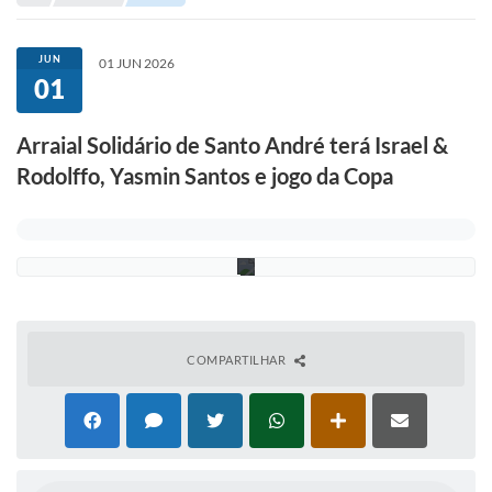
Portal de Serviços
Transparência
JUN
01 JUN 2026
01
Ônibus
D
i
v
Consultar Processos
Arraial Solidário de Santo André terá Israel &
u
l
Rodolffo, Yasmin Santos e jogo da Copa
Contas Públicas
g
a
ç
Contratos
ã
o
Declaração de Rendimentos
Sabina
Editais
COMPARTILHAR
Fale Conosco
FAQ - Perguntas Frequentes
Iluminação Pública