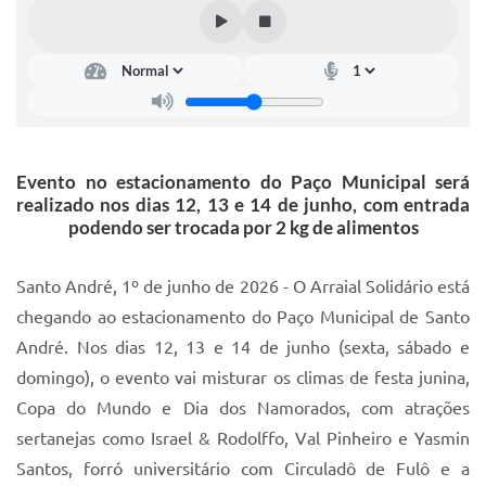
IPTU 2025
Legislação
Lei de acesso à informação
Lista de Comorbidades
Evento no estacionamento do Paço Municipal será
Mobilidade Urbana Sustentável
realizado nos dias 12, 13 e 14 de junho, com entrada
podendo ser trocada por 2 kg de alimentos
Ouvidoria da Cidade
Passe Escolar
Santo André, 1º de junho de 2026 - O Arraial Solidário está
chegando ao estacionamento do Paço Municipal de Santo
Parque Escola
André. Nos dias 12, 13 e 14 de junho (sexta, sábado e
Portal da Educação
domingo), o evento vai misturar os climas de festa junina,
Copa do Mundo e Dia dos Namorados, com atrações
Quadra Fiscal
sertanejas como Israel & Rodolffo, Val Pinheiro e Yasmin
SIC
Santos, forró universitário com Circuladô de Fulô e a