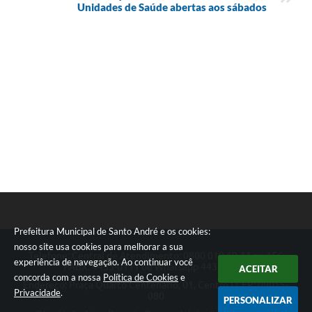
Unidades de Saúde abertas aos sábados
Prefeitura Municipal de Santo André e os cookies:
nosso site usa cookies para melhorar a sua
Telefone: Central de Atendimento: 0800 019 19 44 ou 156
experiência de navegação. Ao continuar você
PABX: 4433-0111 ou Whatsapp 4433-0123
ACEITAR
concorda com a nossa
Política de Cookies
e
Endereço: Praça Quarto Centenário, 01, Centro | CEP: 09015-
Privacidade
.
080
PERSONALIZAR