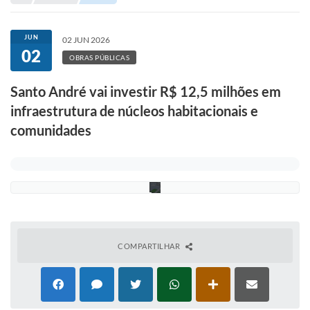
Portal de Serviços
H
Transparência
e
JUN
02 JUN 2026
l
02
b
Ônibus
OBRAS PÚBLICAS
e
r
Consultar Processos
Santo André vai investir R$ 12,5 milhões em
A
g
infraestrutura de núcleos habitacionais e
g
Contas Públicas
i
comunidades
o
Contratos
/
P
Declaração de Rendimentos
S
A
Sabina
Editais
Fale Conosco
COMPARTILHAR
FAQ - Perguntas Frequentes
Iluminação Pública