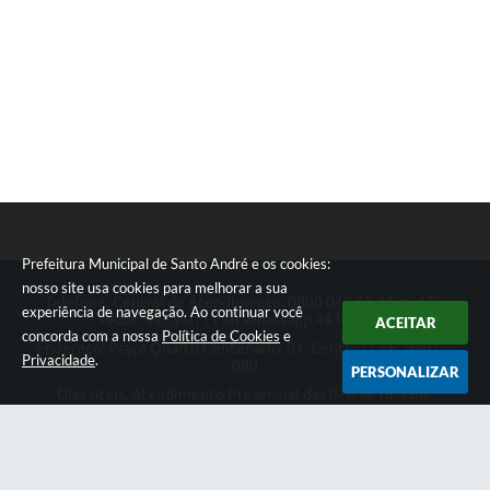
Prefeitura Municipal de Santo André e os cookies:
nosso site usa cookies para melhorar a sua
Telefone: Central de Atendimento: 0800 019 19 44 ou 156
experiência de navegação. Ao continuar você
PABX: 4433-0111 ou Whatsapp 4433-0123
ACEITAR
concorda com a nossa
Política de Cookies
e
Endereço: Praça Quarto Centenário, 01, Centro | CEP: 09015-
Privacidade
.
080
PERSONALIZAR
Dias úteis, Atendimento Presencial das 07h as 18:45he
Telefônico das 08h as 17:00h.
CNPJ: 46.522.942/0001-30
Prefeitura Municipal de Santo André