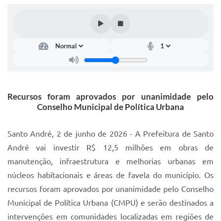
IPTU 2025
Legislação
Lei de acesso à informação
Lista de Comorbidades
Mobilidade Urbana Sustentável
Recursos foram aprovados por unanimidade pelo
Conselho Municipal de Política Urbana
Ouvidoria da Cidade
Passe Escolar
Santo André, 2 de junho de 2026 - A Prefeitura de Santo
André vai investir R$ 12,5 milhões em obras de
Parque Escola
manutenção, infraestrutura e melhorias urbanas em
Portal da Educação
núcleos habitacionais e áreas de favela do município. Os
Quadra Fiscal
recursos foram aprovados por unanimidade pelo Conselho
Municipal de Política Urbana (CMPU) e serão destinados a
SIC
intervenções em comunidades localizadas em regiões de