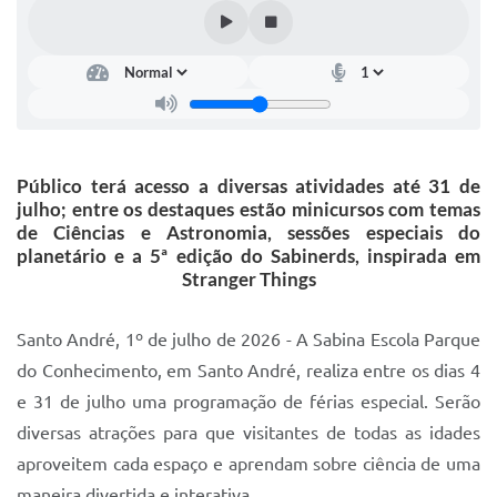
IPTU 2025
Legislação
Lei de acesso à informação
Lista de Comorbidades
Público terá acesso a diversas atividades até 31 de
Mobilidade Urbana Sustentável
julho; entre os destaques estão minicursos com temas
de Ciências e Astronomia, sessões especiais do
Ouvidoria da Cidade
planetário e a 5ª edição do Sabinerds, inspirada em
Stranger Things
Passe Escolar
Parque Escola
Santo André, 1º de julho de 2026 - A Sabina Escola Parque
do Conhecimento, em Santo André, realiza entre os dias 4
Portal da Educação
e 31 de julho uma programação de férias especial. Serão
Quadra Fiscal
diversas atrações para que visitantes de todas as idades
SIC
aproveitem cada espaço e aprendam sobre ciência de uma
maneira divertida e interativa.