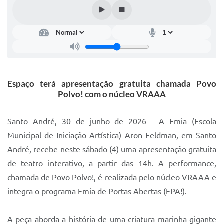
IPTU 2025
Legislação
Lei de acesso à informação
Lista de Comorbidades
Espaço terá apresentação gratuita chamada Povo
Mobilidade Urbana Sustentável
Polvo! com o núcleo VRAAA
Ouvidoria da Cidade
Santo André, 30 de junho de 2026 - A Emia (Escola
Passe Escolar
Municipal de Iniciação Artística) Aron Feldman, em Santo
André, recebe neste sábado (4) uma apresentação gratuita
Parque Escola
de teatro interativo, a partir das 14h. A performance,
Portal da Educação
chamada de Povo Polvo!, é realizada pelo núcleo VRAAA e
Quadra Fiscal
integra o programa Emia de Portas Abertas (EPA!).
SIC
A peça aborda a história de uma criatura marinha gigante