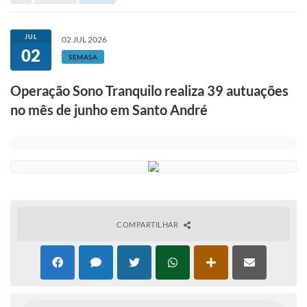
Portal de Serviços
Transparência
JUL
02 JUL 2026
02
Ônibus
SEMASA
Consultar Processos
Operação Sono Tranquilo realiza 39 autuações
no mês de junho em Santo André
Contas Públicas
Contratos
Declaração de Rendimentos
Sabina
Editais
COMPARTILHAR
Fale Conosco
FAQ - Perguntas Frequentes
Iluminação Pública