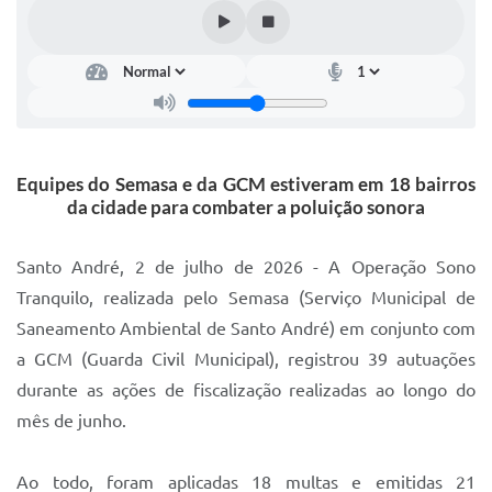
IPTU 2025
Legislação
Lei de acesso à informação
Lista de Comorbidades
Equipes do Semasa e da GCM estiveram em 18 bairros
Mobilidade Urbana Sustentável
da cidade para combater a poluição sonora
Ouvidoria da Cidade
Santo André, 2 de julho de 2026 - A Operação Sono
Passe Escolar
Tranquilo, realizada pelo Semasa (Serviço Municipal de
Saneamento Ambiental de Santo André) em conjunto com
Parque Escola
a GCM (Guarda Civil Municipal), registrou 39 autuações
Portal da Educação
durante as ações de fiscalização realizadas ao longo do
Quadra Fiscal
mês de junho.
SIC
Ao todo, foram aplicadas 18 multas e emitidas 21