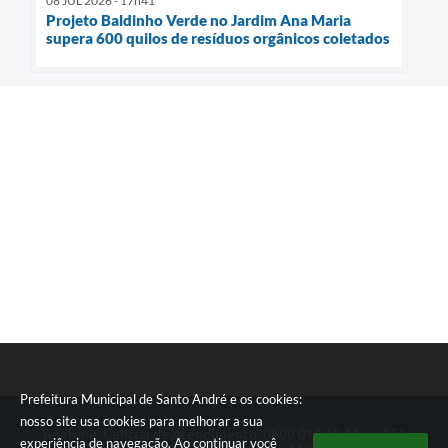
08 JUL 2026 - 17h41
Projeto Baldinho Verde no Jardim Ana Maria
supera 600 quilos de resíduos orgânicos coletados
Prefeitura Municipal de Santo André e os cookies:
nosso site usa cookies para melhorar a sua
Telefone: Central de Atendimento: 0800 019 19 44 ou 156
experiência de navegação. Ao continuar você