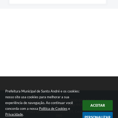
Prefeitura Municipal de Santo André e os cookies:
nosso site usa cookies para melhorar a sua
Telefone: Central de Atendimento: 0800 019 19 44 ou 156
experiência de navegação. Ao continuar você
PABX: 4433-0111 ou Whatsapp 4433-0123
ACEITAR
concorda com a nossa
Política de Cookies
e
Endereço: Praça Quarto Centenário, 01, Centro | CEP: 09015-
Privacidade
.
080
PERSONALIZAR