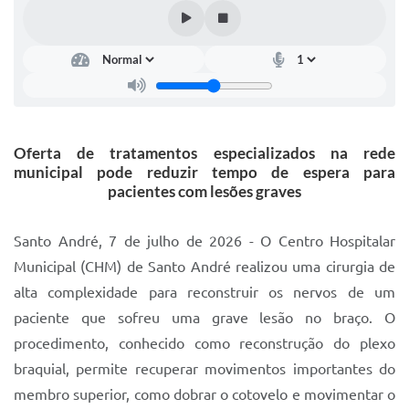
IPTU 2025
Legislação
Lei de acesso à informação
Lista de Comorbidades
Oferta de tratamentos especializados na rede
Mobilidade Urbana Sustentável
municipal pode reduzir tempo de espera para
pacientes com lesões graves
Ouvidoria da Cidade
Passe Escolar
Santo André, 7 de julho de 2026 - O Centro Hospitalar
Municipal (CHM) de Santo André realizou uma cirurgia de
Parque Escola
alta complexidade para reconstruir os nervos de um
Portal da Educação
paciente que sofreu uma grave lesão no braço. O
procedimento, conhecido como reconstrução do plexo
Quadra Fiscal
braquial, permite recuperar movimentos importantes do
SIC
membro superior, como dobrar o cotovelo e movimentar o