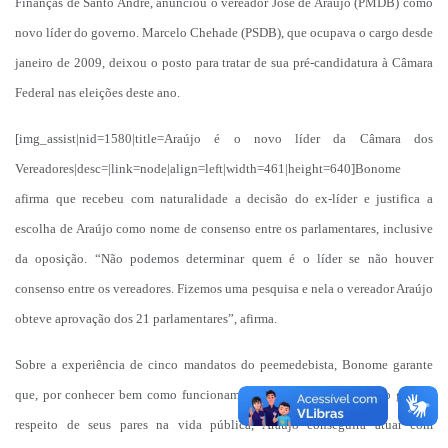
Finanças de Santo André, anunciou o vereador José de Araújo (PMDB) como
IPTU 2025
novo líder do governo. Marcelo Chehade (PSDB), que ocupava o cargo desde
janeiro de 2009, deixou o posto para tratar de sua pré-candidatura à Câmara
Legislação
Federal nas eleições deste ano.
Lei de acesso à informação
[img_assist|nid=1580|title=Araújo é o novo líder da Câmara dos
Lista de Comorbidades
Vereadores|desc=|link=node|align=left|width=461|height=640]Bonome
Mobilidade Urbana Sustentável
afirma que recebeu com naturalidade a decisão do ex-líder e justifica a
Ouvidoria da Cidade
escolha de Araújo como nome de consenso entre os parlamentares, inclusive
da oposição. “Não podemos determinar quem é o líder se não houver
Passe Escolar
consenso entre os vereadores. Fizemos uma pesquisa e nela o vereador Araújo
Parque Escola
obteve aprovação dos 21 parlamentares”, afirma.
Portal da Educação
Sobre a experiência de cinco mandatos do peemedebista, Bonome garante
Quadra Fiscal
que, por conhecer bem como funcionam os poderes e ter angariado grande
SIC
respeito de seus pares na vida pública, Araújo conseguirá atuar com