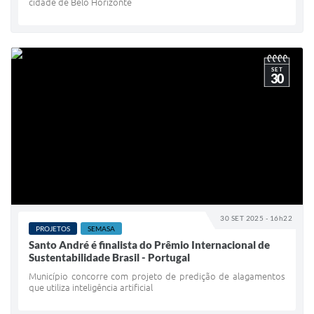
cidade de Belo Horizonte
SET
30
30 SET 2025 - 16h22
PROJETOS
SEMASA
Santo André é finalista do Prêmio Internacional de
Sustentabilidade Brasil - Portugal
Município concorre com projeto de predição de alagamentos
que utiliza inteligência artificial