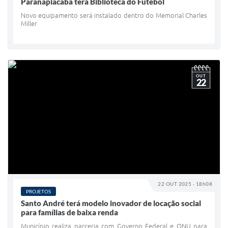
Paranapiacaba terá Biblioteca do Futebol
Novo equipamento será instalado dentro do Memorial Charles
Miller
OUT
22
22 OUT 2025 - 18h08
PROJETOS
Santo André terá modelo inovador de locação social
para famílias de baixa renda
Município realiza parceria com Governo Federal e ONU para