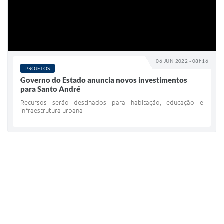
06 JUN 2022 - 08h16
PROJETOS
Governo do Estado anuncia novos investimentos
para Santo André
Recursos serão destinados para habitação, educação e
infraestrutura urbana