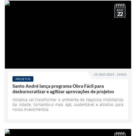
AGO
22
22 AGO 2025 - 14h02
PROJETOS
Santo André lança programa Obra Fácil para
desburocratizar e agilizar aprovações de projetos
Iniciativa vai transformar o ambiente de negócios imobiliários
da cidade, tornando-o mais ágil, sustentável e atrativo para
novos investimentos