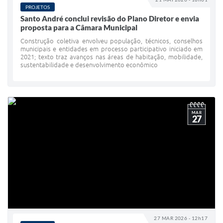
PROJETOS
IPTU 2025
Santo André conclui revisão do Plano Diretor e envia
proposta para a Câmara Municipal
Legislação
Construção coletiva envolveu população, técnicos, conselhos
municipais e entidades em processo participativo iniciado em
Lei de acesso à informação
2021; texto traz avanços nas áreas de habitação, mobilidade,
sustentabilidade e desenvolvimento econômico
Lista de Comorbidades
Mobilidade Urbana Sustentável
Ouvidoria da Cidade
MAR
27
Passe Escolar
Parque Escola
Portal da Educação
Quadra Fiscal
SIC
27 MAR 2026 - 12h17