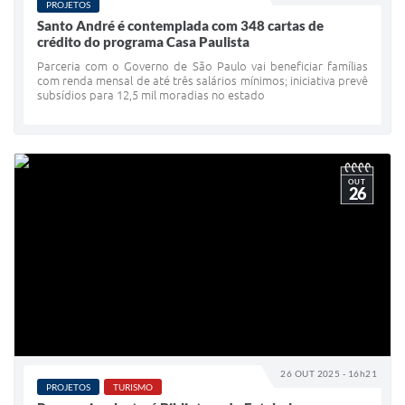
Sistema Colab
PROJETOS
Santo André é contemplada com 348 cartas de
crédito do programa Casa Paulista
Autarquias
Parceria com o Governo de São Paulo vai beneficiar famílias
com renda mensal de até três salários mínimos; iniciativa prevê
subsídios para 12,5 mil moradias no estado
OUT
26
26 OUT 2025 - 16h21
PROJETOS
TURISMO