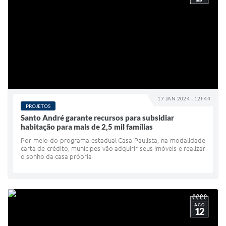
17 JAN 2024 - 12h44
PROJETOS
Santo André garante recursos para subsidiar
habitação para mais de 2,5 mil famílias
Por meio do programa estadual Casa Paulista, na modalidade
carta de crédito, munícipes vão adquirir seus imóveis e realizar
o sonho da casa própria
AGO
12