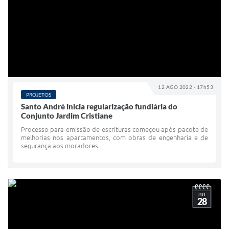
12 AGO 2022 - 17h53
PROJETOS
Santo André inicia regularização fundiária do
Conjunto Jardim Cristiane
Processo para emissão de escrituras começou após pacote de
melhorias nos apartamentos, com obras de engenharia e de
segurança aos moradores
JUL
28