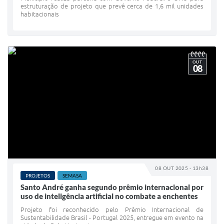
estruturação de projeto que prevê cerca de 1,6 mil unidades
habitacionais
OUT
08
08 OUT 2025 - 13h38
PROJETOS
SEMASA
Santo André ganha segundo prêmio internacional por
uso de inteligência artificial no combate a enchentes
Projeto foi reconhecido pelo Prêmio Internacional de
Sustentabilidade Brasil - Portugal 2025, entregue em evento na