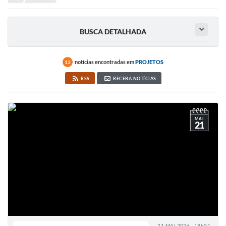
Portal de Serviços
Transparência
BUSCA DETALHADA
Ônibus
Consultar Processos
notícias encontradas em
PROJETOS
13
RSS
RECEBA NOTÍCIAS
Contas Públicas
Contratos
MAI
Declaração de Rendimentos
21
Sabina
Editais
Fale Conosco
FAQ - Perguntas Frequentes
Iluminação Pública
21 MAI 2026 - 18h01