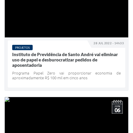
28 JUL 2022 - 14h33
PROJETOS
Instituto de Previdência de Santo André vai eliminar
uso de papel e desburocratizar pedidos de
aposentadoria
Programa Papel Zero vai proporcionar economia de
aproximadamente R$ 100 mil em cinco anos
JUN
06