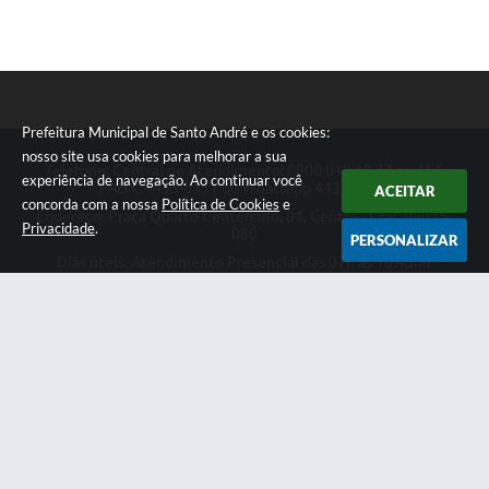
Prefeitura Municipal de Santo André e os cookies:
nosso site usa cookies para melhorar a sua
Telefone: Central de Atendimento: 0800 019 19 44 ou 156
experiência de navegação. Ao continuar você
PABX: 4433-0111 ou Whatsapp 4433-0123
ACEITAR
concorda com a nossa
Política de Cookies
e
Endereço: Praça Quarto Centenário, 01, Centro | CEP: 09015-
Privacidade
.
080
PERSONALIZAR
Dias úteis, Atendimento Presencial das 07h as 18:45he
Telefônico das 08h as 17:00h.
CNPJ: 46.522.942/0001-30
Prefeitura Municipal de Santo André
Versão do Sistema:
3.5.3 - 19/06/2026
Portal atualizado em:
06/08/2026 10:52
Dados Abertos