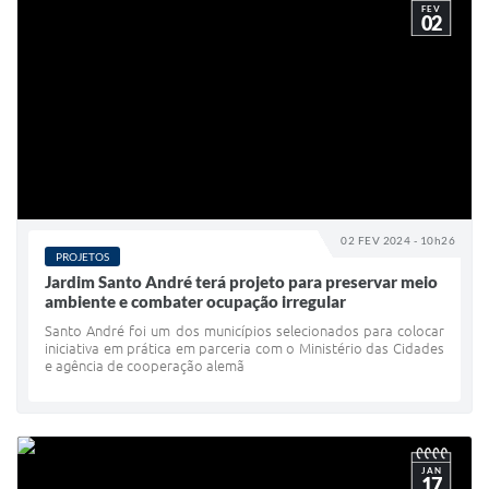
FEV
02
02 FEV 2024 - 10h26
PROJETOS
Jardim Santo André terá projeto para preservar meio
ambiente e combater ocupação irregular
Santo André foi um dos municípios selecionados para colocar
iniciativa em prática em parceria com o Ministério das Cidades
e agência de cooperação alemã
JAN
17