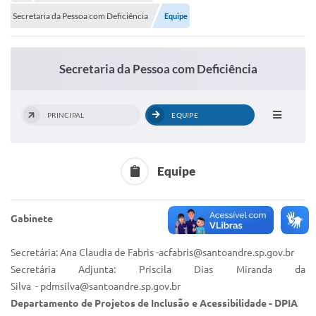
Portal de Serviços
Secretaria da Pessoa com Deficiência
Equipe
Transparência
Ônibus
Secretaria da Pessoa com Deficiência
Consultar Processos
Contas Públicas
PRINCIPAL
EQUIPE
Contratos
Declaração de Rendimentos
Equipe
Sabina
Gabinete
Editais
Fale Conosco
Secretária: Ana Claudia de Fabris -acfabris@santoandre.sp.gov.br
Secretária Adjunta:
Priscila Dias Miranda da
FAQ - Perguntas Frequentes
Silva
- pdmsilva@santoandre.sp.gov.br
Departamento de Projetos de Inclusão e Acessibilidade - DPIA
Iluminação Pública