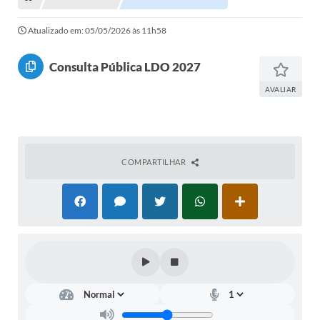
Portal de Serviços
Atualizado em: 05/05/2026 às 11h58
Transparência
Ônibus
Consulta Pública LDO 2027
Consultar Processos
AVALIAR
Contas Públicas
Contratos
COMPARTILHAR
Declaração de Rendimentos
Sabina
Editais
Fale Conosco
FAQ - Perguntas Frequentes
Iluminação Pública