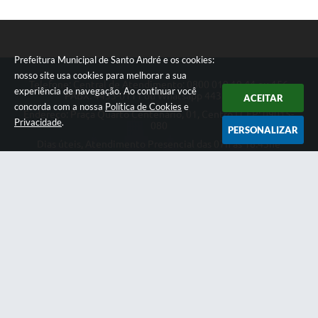
Prefeitura Municipal de Santo André e os cookies:
nosso site usa cookies para melhorar a sua
Telefone: Central de Atendimento: 0800 019 19 44 ou 156
experiência de navegação. Ao continuar você
PABX: 4433-0111 ou Whatsapp 4433-0123
ACEITAR
concorda com a nossa
Política de Cookies
e
Endereço: Praça Quarto Centenário, 01, Centro | CEP: 09015-
Privacidade
.
080
PERSONALIZAR
Dias úteis, Atendimento Presencial das 07h as 18:45he
Telefônico das 08h as 17:00h.
CNPJ: 46.522.942/0001-30
Prefeitura Municipal de Santo André
Versão do Sistema:
3.5.3 - 19/06/2026
Portal atualizado em:
07/08/2026 17:22
Dados Abertos
Copyright Instar - 2006-2026. Todos os direitos reservados -
Instar Tecnologia