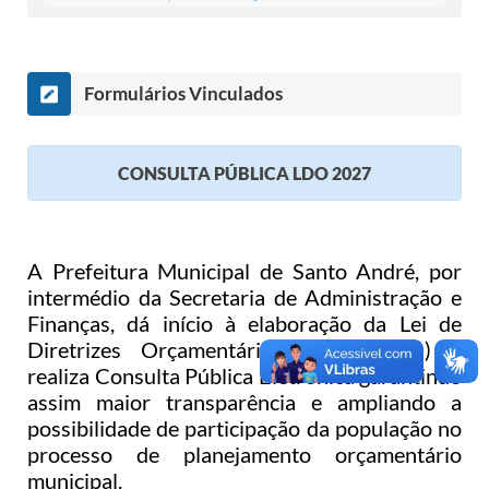
IPTU 2025
Legislação
Formulários Vinculados
Lei de acesso à informação
Lista de Comorbidades
CONSULTA PÚBLICA LDO 2027
Mobilidade Urbana Sustentável
Ouvidoria da Cidade
A Prefeitura Municipal de Santo André, por
Passe Escolar
intermédio da Secretaria de Administração e
Finanças, dá início à elaboração da Lei de
Parque Escola
Diretrizes Orçamentárias 2027 (LDO) e
Portal da Educação
realiza Consulta Pública Eletrônica garantindo
assim maior transparência e ampliando a
Quadra Fiscal
possibilidade de participação da população no
processo de planejamento orçamentário
SIC
municipal.