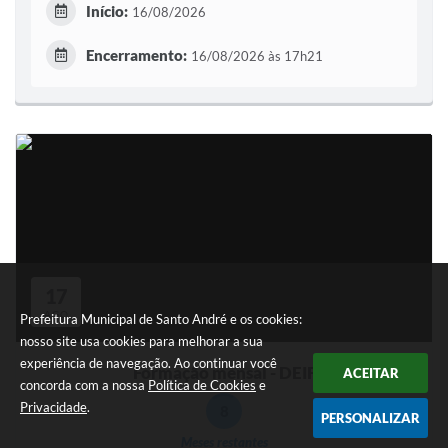
Início:
16/08/2026
Encerramento:
16/08/2026 às 17h21
17
AGO
Prefeitura Municipal de Santo André e os cookies:
nosso site usa cookies para melhorar a sua
experiência de navegação. Ao continuar você
Formação mensal - DEIF
ACEITAR
concorda com a nossa
Política de Cookies
e
Privacidade
.
8
PERSONALIZAR
Meses restantes