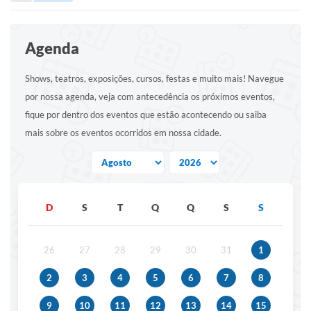
Portal de Serviços
Transparência
Agenda
Ônibus
Shows, teatros, exposições, cursos, festas e muito mais! Navegue
Consultar Processos
por nossa agenda, veja com antecedência os próximos eventos,
Contas Públicas
fique por dentro dos eventos que estão acontecendo ou saiba
mais sobre os eventos ocorridos em nossa cidade.
Contratos
Declaração de Rendimentos
Sabina
D
S
T
Q
Q
S
S
Editais
Fale Conosco
26
27
28
29
30
31
1
FAQ - Perguntas Frequentes
2
3
4
5
6
7
8
Iluminação Pública
9
10
11
12
13
14
15