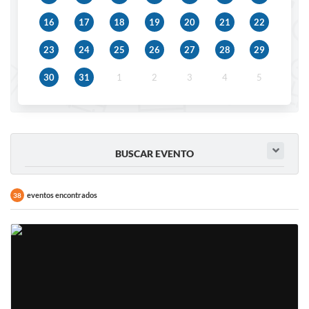
IPTU 2025
16
17
18
19
20
21
22
Legislação
23
24
25
26
27
28
29
Lei de acesso à informação
30
31
1
2
3
4
5
Lista de Comorbidades
Mobilidade Urbana Sustentável
Ouvidoria da Cidade
BUSCAR EVENTO
Passe Escolar
eventos encontrados
38
Parque Escola
Portal da Educação
Quadra Fiscal
SIC