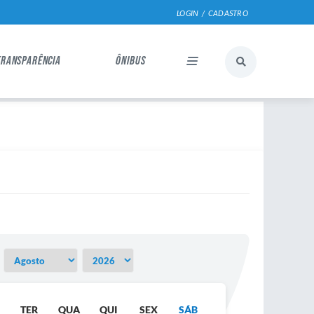
LOGIN / CADASTRO
TRANSPARÊNCIA
ÔNIBUS
TER
QUA
QUI
SEX
SÁB