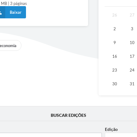
 MB | 3 páginas
Baixar
26
27
2
3
9
10
economia
16
17
23
24
30
31
BUSCAR EDIÇÕES
Edição