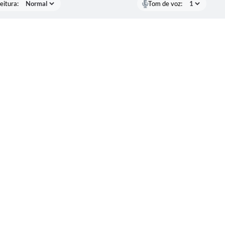
eitura:
Tom de voz: