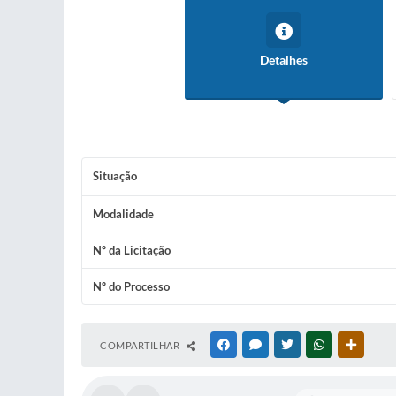
Detalhes
Situação
Modalidade
Nº da Licitação
Nº do Processo
COMPARTILHAR
FACEBOOK
MESSENGER
TWITTER
WHATSAPP
OUTRAS