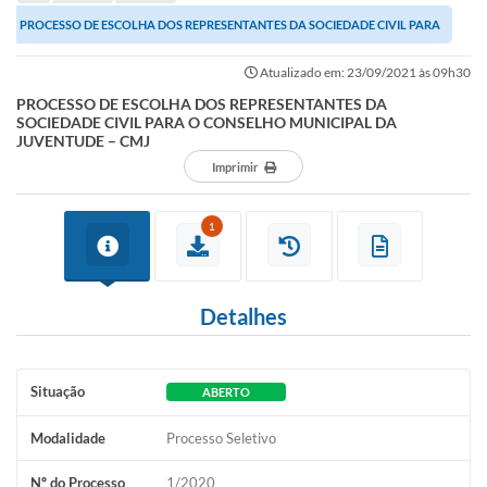
Portal de Serviços
PROCESSO DE ESCOLHA DOS REPRESENTANTES DA SOCIEDADE CIVIL PARA
Transparência
O CONSELHO MUNICIPAL DA JUVENTUDE – CMJ
Atualizado em: 23/09/2021 às 09h30
Ônibus
PROCESSO DE ESCOLHA DOS REPRESENTANTES DA
SOCIEDADE CIVIL PARA O CONSELHO MUNICIPAL DA
Consultar Processos
JUVENTUDE – CMJ
Imprimir
Contas Públicas
Contratos
1
Declaração de Rendimentos
Sabina
Detalhes
Editais
Fale Conosco
Situação
ABERTO
FAQ - Perguntas Frequentes
Modalidade
Processo Seletivo
Iluminação Pública
Nº do Processo
1/2020