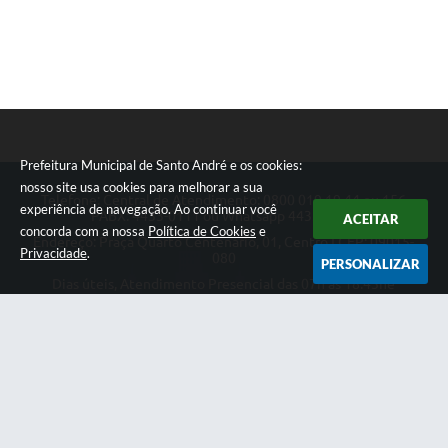
Prefeitura Municipal de Santo André e os cookies:
nosso site usa cookies para melhorar a sua
Telefone: Central de Atendimento: 0800 019 19 44 ou 156
experiência de navegação. Ao continuar você
PABX: 4433-0111 ou Whatsapp 4433-0123
ACEITAR
concorda com a nossa
Política de Cookies
e
Endereço: Praça Quarto Centenário, 01, Centro | CEP: 09015-
Privacidade
.
080
PERSONALIZAR
Dias úteis, Atendimento Presencial das 07h as 18:45he
Telefônico das 08h as 17:00h.
CNPJ: 46.522.942/0001-30
Prefeitura Municipal de Santo André
Versão do Sistema:
3.5.3 - 19/06/2026
Portal atualizado em:
07/08/2026 18:49
Dados Abertos