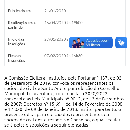
IPTU 2025
Publicado em
21/01/2020
Legislação
Realização em a
16/04/2020 às 19h00
partir de
Lei de acesso à informação
Início das
27/01/2020 às 09h00
Lista de Comorbidades
Inscrições
Mobilidade Urbana Sustentável
Fim das
07/02/2020 às 16h30
Inscrições
Ouvidoria da Cidade
Passe Escolar
A Comissão Eleitoral instituída pela Portarianº 137, de 02
de Dezembro de 2019, convoca os representantes da
Parque Escola
sociedade civil de Santo André para eleição do Conselho
Municipal da Juventude, com mandato 2020/2022,
Portal da Educação
consoante as Leis Municipais nº 9012, de 13 de Dezembro
de 2007; Decretos nº 15.691, de 14 de Fevereiro de 2008
e 17.020, de 09 de Janeiro de 2018. Institui para tanto, o
Quadra Fiscal
presente edital para eleição dos representantes da
sociedade civil deste respectivo Conselho, o qual regular-
SIC
se-á pelas disposições a seguir elencadas.