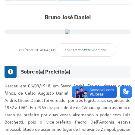
Portal de Serviços
Transparência
Bruno José Daniel
Ônibus
Consultar Processos
Contas Públicas
PERÍODO DE ATUAÇÃO
13/03/1955
05/06/1955
Contratos
Sobre o(a) Prefeito(a)
Declaração de Rendimentos
Sabina
Nasceu em 06/09/1918, em Santo André. Era pai, dentre outros
filhos, de Celso Augusto Daniel, mais tarde prefeito de Santo
Editais
André. Bruno Daniel foi vereador por três legislaturas seguidas, de
1952 a 1964. Em 1955 era presidente da Câmara quando assumiu o
Fale Conosco
cargo de prefeito por duas vezes, alternando o poder com Luiz
FAQ - Perguntas Frequentes
Boschetti, pois o vice-prefeito Pedro Dell’Antonia estava
impossibilitado de assumir no lugar de Fioravante Zampol, pois se
Iluminação Pública