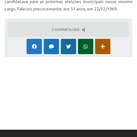
candidatava para as próximas eleições municipais nesse mesmo
IPTU 2025
cargo. Faleceu precocemente, aos 51 anos, em 22/12/1969.
Legislação
COMPARTILHAR
Lei de acesso à informação
Lista de Comorbidades
Mobilidade Urbana Sustentável
Ouvidoria da Cidade
Passe Escolar
Parque Escola
Portal da Educação
Quadra Fiscal
SIC