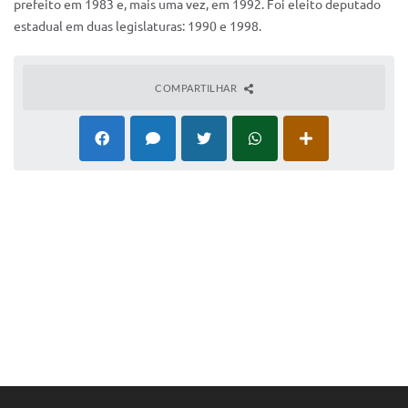
prefeito em 1983 e, mais uma vez, em 1992. Foi eleito deputado
IPTU 2025
estadual em duas legislaturas: 1990 e 1998.
Legislação
COMPARTILHAR
Lei de acesso à informação
Lista de Comorbidades
Mobilidade Urbana Sustentável
Ouvidoria da Cidade
Passe Escolar
Parque Escola
Portal da Educação
Quadra Fiscal
SIC