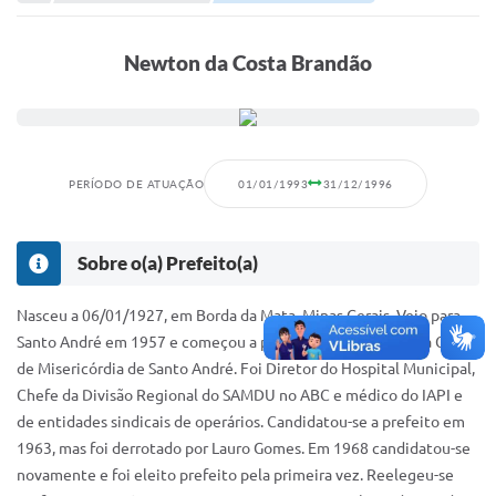
Portal de Serviços
Transparência
Newton da Costa Brandão
Ônibus
Consultar Processos
Contas Públicas
PERÍODO DE ATUAÇÃO
01/01/1993
31/12/1996
Contratos
Sobre o(a) Prefeito(a)
Declaração de Rendimentos
Sabina
Nasceu a 06/01/1927, em Borda da Mata, Minas Gerais. Veio para
Santo André em 1957 e começou a prestar serviços na Santa Casa
Editais
de Misericórdia de Santo André. Foi Diretor do Hospital Municipal,
Chefe da Divisão Regional do SAMDU no ABC e médico do IAPI e
Fale Conosco
de entidades sindicais de operários. Candidatou-se a prefeito em
FAQ - Perguntas Frequentes
1963, mas foi derrotado por Lauro Gomes. Em 1968 candidatou-se
novamente e foi eleito prefeito pela primeira vez. Reelegeu-se
Iluminação Pública