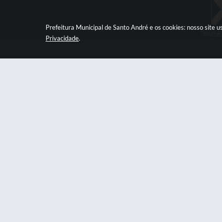
Prefeitura Municipal de Santo André e os cookies: nosso site
Privacidade
.
Prefeitura
Praça Quarto Centenário, 01, Centro
psan
CNPJ: 46.522.942/0001-30
Central 
156 PAB