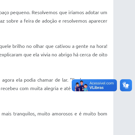
aço pequeno. Resolvemos que iríamos adotar um
taz sobre a feira de adoção e resolvemos aparecer
uele brilho no olhar que cativou a gente na hora!
licaram que ela vivia no abrigo há cerca de oito
gora ela podia chamar de lar. “Explorou a casa,
recebeu com muita alegria e até fez xixi no lugar
o mais tranquilos, muito amorosos e é muito bom