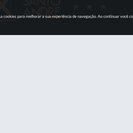
 usa cookies para melhorar a sua experiência de navegação. Ao continuar você 
Contato
Atendimento
otifica@santoandre.sp.gov.br
Clique aqui
e acesse nossos c
horários de atendiment
de Atendimento: 0800 019 19 44 ou
X: 4433-0111 ou Whatsapp 4433-
0123
Versão do Sistema:
3.5.3 - 19/06/2026
Portal atualizado em:
05/08/2026 18:0