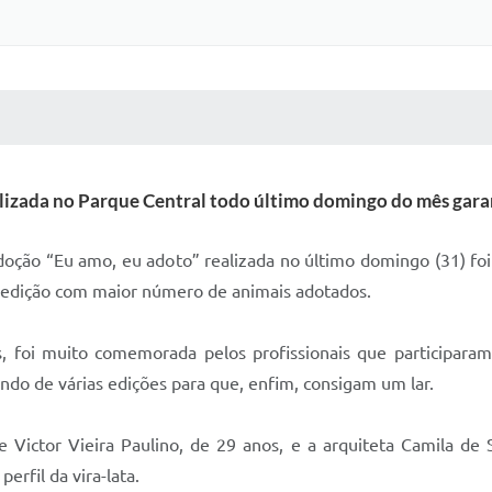
 MÍDIAS
RECEBA NOTÍCIAS
ealizada no Parque Central todo último domingo do mês garant
oção “Eu amo, eu adoto” realizada no último domingo (31) foi 
é a edição com maior número de animais adotados.
s, foi muito comemorada pelos profissionais que participaram 
ando de várias edições para que, enfim, consigam um lar.
e Victor Vieira Paulino, de 29 anos, e a arquiteta Camila de
erfil da vira-lata.