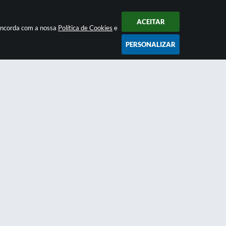
ACEITAR
concorda com a nossa
Política de Cookies
e
PERSONALIZAR
Newsletter
anais e
Inscreva-se
e receba regularmente nossos
o
informativos
6