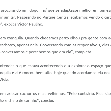
rocurando um 'doguinho' que se adaptasse melhor em um esp
uir um lar. Passeando no Parque Central acabamos vendo o car
, explica Victor Paulino.
, bem tranquila. Quando chegamos perto olhou pra gente com aq
horro, apenas nela. Conversando com as responsáveis, elas exp
la conversamos e percebemos que era ela”, completa.
tender o que estava acontecendo e a explorar o espaço que a
ranquila e até roncou bem alto. Hoje quando acordamos ela nos 
Vista.
m adotar cachorros mais velhinhos. “Pelo contrário. Eles sã
z e cheio de carinho”, conclui.