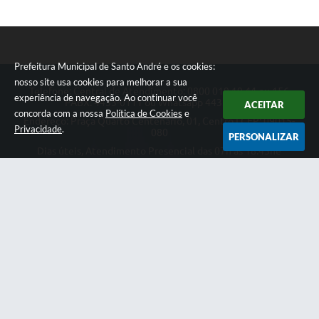
Prefeitura Municipal de Santo André e os cookies:
nosso site usa cookies para melhorar a sua
Telefone: Central de Atendimento: 0800 019 19 44 ou 156
experiência de navegação. Ao continuar você
PABX: 4433-0111 ou Whatsapp 4433-0123
ACEITAR
concorda com a nossa
Política de Cookies
e
Endereço: Praça Quarto Centenário, 01, Centro | CEP: 09015-
Privacidade
.
080
PERSONALIZAR
Dias úteis, Atendimento Presencial das 07h as 18:45he
Telefônico das 08h as 17:00h.
CNPJ: 46.522.942/0001-30
Prefeitura Municipal de Santo André
Versão do Sistema:
3.5.3 - 19/06/2026
Portal atualizado em:
06/08/2026 18:31
Dados Abertos
Copyright Instar - 2006-2026. Todos os direitos reservados -