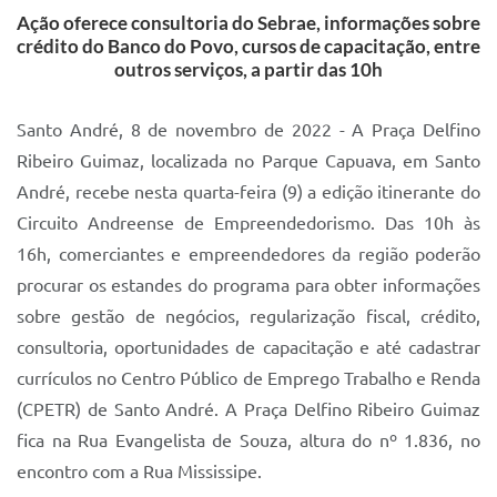
Ação oferece consultoria do Sebrae, informações sobre
IPTU 2025
crédito do Banco do Povo, cursos de capacitação, entre
outros serviços, a partir das 10h
Legislação
Lei de acesso à informação
Santo André, 8 de novembro de 2022 - A Praça Delfino
Lista de Comorbidades
Ribeiro Guimaz, localizada no Parque Capuava, em Santo
André, recebe nesta quarta-feira (9) a edição itinerante do
Mobilidade Urbana Sustentável
Circuito Andreense de Empreendedorismo. Das 10h às
Ouvidoria da Cidade
16h, comerciantes e empreendedores da região poderão
procurar os estandes do programa para obter informações
Passe Escolar
sobre gestão de negócios, regularização fiscal, crédito,
Parque Escola
consultoria, oportunidades de capacitação e até cadastrar
Portal da Educação
currículos no Centro Público de Emprego Trabalho e Renda
(CPETR) de Santo André. A Praça Delfino Ribeiro Guimaz
Quadra Fiscal
fica na Rua Evangelista de Souza, altura do nº 1.836, no
SIC
encontro com a Rua Mississipe.