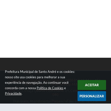
Prefeitura Municipal de Santo André e os cookies:
nosso site usa cookies para melhorar a sua
Telefone: Central de Atendimento: 0800 019 19 44 ou 156
experiência de navegação. Ao continuar você
PABX: 4433-0111 ou Whatsapp 4433-0123
ACEITAR
concorda com a nossa
Política de Cookies
e
Endereço: Praça Quarto Centenário, 01, Centro | CEP: 09015-
Privacidade
.
080
PERSONALIZAR
Dias úteis, Atendimento Presencial das 07h as 18:45he
Telefônico das 08h as 17:00h.