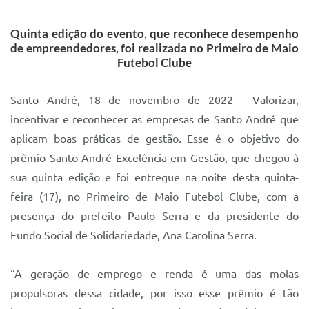
IPTU 2025
Quinta edição do evento, que reconhece desempenho
Legislação
de empreendedores, foi realizada no Primeiro de Maio
Futebol Clube
Lei de acesso à informação
Lista de Comorbidades
Santo André, 18 de novembro de 2022 - Valorizar,
incentivar e reconhecer as empresas de Santo André que
Mobilidade Urbana Sustentável
aplicam boas práticas de gestão. Esse é o objetivo do
Ouvidoria da Cidade
prêmio Santo André Excelência em Gestão, que chegou à
sua quinta edição e foi entregue na noite desta quinta-
Passe Escolar
feira (17), no Primeiro de Maio Futebol Clube, com a
Parque Escola
presença do prefeito Paulo Serra e da presidente do
Portal da Educação
Fundo Social de Solidariedade, Ana Carolina Serra.
Quadra Fiscal
“A geração de emprego e renda é uma das molas
SIC
propulsoras dessa cidade, por isso esse prêmio é tão