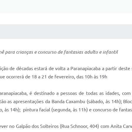
 MÍDIAS
RECEBA NOTÍCIAS
ê para crianças e concurso de fantasias adulto e infantil
ção de décadas estará de volta a Paranapiacaba a partir deste 
ue ocorrerá de 18 a 21 de fevereiro, das 10h às 19h
anapiacaba, é destinado a pessoas de todas as idades, com
tão as apresentações da Banda Caxambu (sábado, às 14h); Bloc
o, às 14h); pintura facial (segunda, às 11h) e concurso de fantas
rever no Galpão dos Solteiros (Rua Schnoor, 404) com Anita Ca