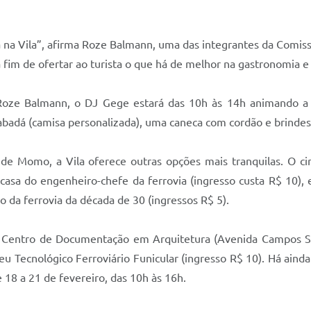
 na Vila”, afirma Roze Balmann, uma das integrantes da Comiss
 fim de ofertar ao turista o que há de melhor na gastronomia e 
Roze Balmann, o DJ Gege estará das 10h às 14h animando a
badá (camisa personalizada), uma caneca com cordão e brindes
 de Momo, a Vila oferece outras opções mais tranquilas. O c
asa do engenheiro-chefe da ferrovia (ingresso custa R$ 10), e 
o da ferrovia da década de 30 (ingressos R$ 5).
 o Centro de Documentação em Arquitetura (Avenida Campos Sal
seu Tecnológico Ferroviário Funicular (ingresso R$ 10). Há aind
 18 a 21 de fevereiro, das 10h às 16h.