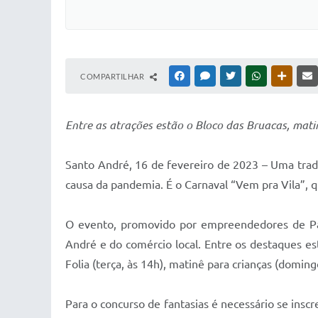
COMPARTILHAR
FACEBOOK
MESSENGER
TWITTER
WHATSAPP
OUTRAS
Entre as atrações estão o Bloco das Bruacas, matin
Santo André, 16 de fevereiro de 2023 – Uma tradi
causa da pandemia. É o Carnaval “Vem pra Vila”, q
O evento, promovido por empreendedores de Par
André e do comércio local. Entre os destaques es
Folia (terça, às 14h), matinê para crianças (doming
Para o concurso de fantasias é necessário se insc