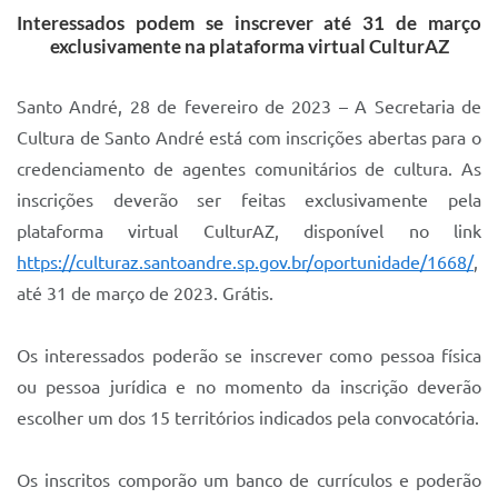
Interessados podem se inscrever até 31 de março
IPTU 2025
exclusivamente na plataforma virtual CulturAZ
Legislação
Santo André, 28 de fevereiro de 2023 – A Secretaria de
Lei de acesso à informação
Cultura de Santo André está com inscrições abertas para o
Lista de Comorbidades
credenciamento de agentes comunitários de cultura. As
inscrições deverão ser feitas exclusivamente pela
Mobilidade Urbana Sustentável
plataforma virtual CulturAZ, disponível no link
Ouvidoria da Cidade
https://culturaz.santoandre.sp.gov.br/oportunidade/1668/
,
Passe Escolar
até 31 de março de 2023. Grátis.
Parque Escola
Os interessados poderão se inscrever como pessoa física
Portal da Educação
ou pessoa jurídica e no momento da inscrição deverão
escolher um dos 15 territórios indicados pela convocatória.
Quadra Fiscal
SIC
Os inscritos comporão um banco de currículos e poderão