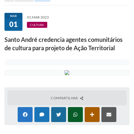
Portal de Serviços
Transparência
MAR
01 MAR 2023
01
Ônibus
CULTURA
Consultar Processos
Santo André credencia agentes comunitários
de cultura para projeto de Ação Territorial
Contas Públicas
Contratos
Declaração de Rendimentos
Sabina
Editais
COMPARTILHAR
Fale Conosco
FAQ - Perguntas Frequentes
Iluminação Pública