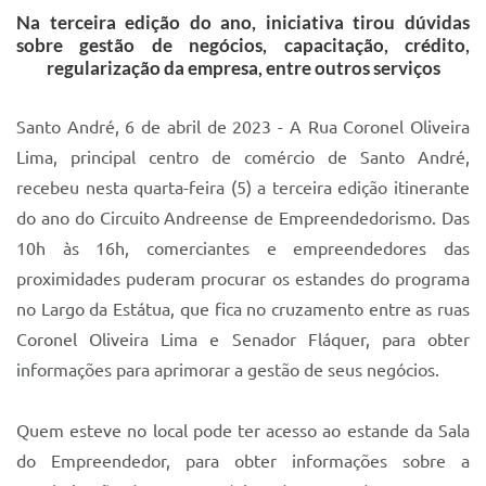
Na terceira edição do ano, iniciativa tirou dúvidas
IPTU 2025
sobre gestão de negócios, capacitação, crédito,
regularização da empresa, entre outros serviços
Legislação
Lei de acesso à informação
Santo André, 6 de abril de 2023 - A Rua Coronel Oliveira
Lista de Comorbidades
Lima, principal centro de comércio de Santo André,
recebeu nesta quarta-feira (5) a terceira edição itinerante
Mobilidade Urbana Sustentável
do ano do Circuito Andreense de Empreendedorismo. Das
Ouvidoria da Cidade
10h às 16h, comerciantes e empreendedores das
proximidades puderam procurar os estandes do programa
Passe Escolar
no Largo da Estátua, que fica no cruzamento entre as ruas
Parque Escola
Coronel Oliveira Lima e Senador Fláquer, para obter
Portal da Educação
informações para aprimorar a gestão de seus negócios.
Quadra Fiscal
Quem esteve no local pode ter acesso ao estande da Sala
SIC
do Empreendedor, para obter informações sobre a