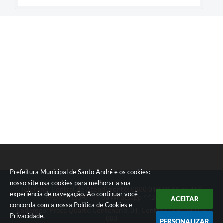
Prefeitura Municipal de Santo André e os cookies:
nosso site usa cookies para melhorar a sua
Telefone: Central de Atendimento: 0800 019 19 44 ou 156
experiência de navegação. Ao continuar você
PABX: 4433-0111 ou Whatsapp 4433-0123
ACEITAR
concorda com a nossa
Política de Cookies
e
Endereço: Praça Quarto Centenário, 01, Centro | CEP: 09015-
Privacidade
.
080
PERSONALIZAR