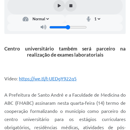
IPTU 2025
Legislação
Lei de acesso à informação
Lista de Comorbidades
Centro universitário também será parceiro na
Mobilidade Urbana Sustentável
realização de exames laboratoriais
Ouvidoria da Cidade
Passe Escolar
Vídeo:
https://we.tl/t-UEDgY922q5
Parque Escola
A Prefeitura de Santo André e a Faculdade de Medicina do
Portal da Educação
ABC (FMABC) assinaram nesta quarta-feira (14) termo de
Quadra Fiscal
cooperação formalizando o município como parceiro do
centro universitário para os estágios curriculares
SIC
obrigatórios, residências médicas, atividades de pós-