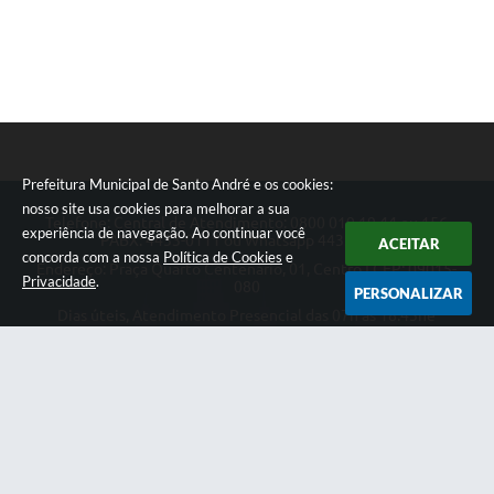
Prefeitura Municipal de Santo André e os cookies:
nosso site usa cookies para melhorar a sua
Telefone: Central de Atendimento: 0800 019 19 44 ou 156
experiência de navegação. Ao continuar você
PABX: 4433-0111 ou Whatsapp 4433-0123
ACEITAR
concorda com a nossa
Política de Cookies
e
Endereço: Praça Quarto Centenário, 01, Centro | CEP: 09015-
Privacidade
.
080
PERSONALIZAR
Dias úteis, Atendimento Presencial das 07h as 18:45he
Telefônico das 08h as 17:00h.
CNPJ: 46.522.942/0001-30
Prefeitura Municipal de Santo André
Versão do Sistema:
3.5.3 - 19/06/2026
Portal atualizado em:
07/08/2026 18:49
Dados Abertos