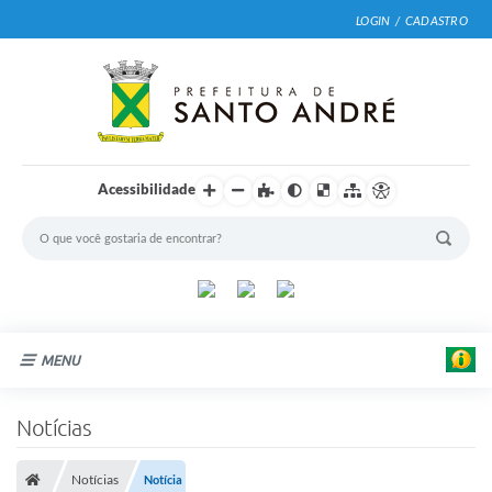
LOGIN / CADASTRO
Acessibilidade
MENU
Cidade
Notícias
E
Prefeitura
d
u
Notícias
Notícia