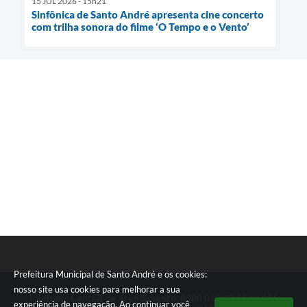
15 JUL 2026 - 15h21
Sinfônica de Santo André apresenta cine concerto
com trilha sonora do filme ‘O Tempo e o Vento’
Prefeitura Municipal de Santo André e os cookies:
nosso site usa cookies para melhorar a sua
Telefone: Central de Atendimento: 0800 019 19 44 ou 156
experiência de navegação. Ao continuar você