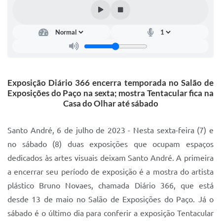
IPTU 2025
Legislação
Lei de acesso à informação
Lista de Comorbidades
Exposição Diário 366 encerra temporada no Salão de
Mobilidade Urbana Sustentável
Exposições do Paço na sexta; mostra Tentacular fica na
Casa do Olhar até sábado
Ouvidoria da Cidade
Passe Escolar
Santo André, 6 de julho de 2023 - Nesta sexta-feira (7) e
no sábado (8) duas exposições que ocupam espaços
Parque Escola
dedicados às artes visuais deixam Santo André. A primeira
Portal da Educação
a encerrar seu período de exposição é a mostra do artista
plástico Bruno Novaes, chamada Diário 366, que está
Quadra Fiscal
desde 13 de maio no Salão de Exposições do Paço. Já o
SIC
sábado é o último dia para conferir a exposição Tentacular