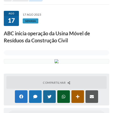
Portal de Serviços
Transparência
AGO
17 AGO 2023
17
Ônibus
SEMASA
Consultar Processos
ABC inicia operação da Usina Móvel de
Resíduos da Construção Civil
Contas Públicas
Contratos
Declaração de Rendimentos
Sabina
Editais
COMPARTILHAR
Fale Conosco
FAQ - Perguntas Frequentes
Iluminação Pública