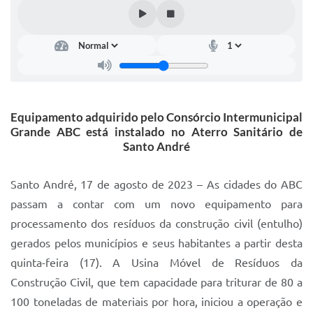
IPTU 2025
Legislação
Lei de acesso à informação
Lista de Comorbidades
Equipamento adquirido pelo Consórcio Intermunicipal
Mobilidade Urbana Sustentável
Grande ABC está instalado no Aterro Sanitário de
Santo André
Ouvidoria da Cidade
Passe Escolar
Santo André, 17 de agosto de 2023 – As cidades do ABC
passam a contar com um novo equipamento para
Parque Escola
processamento dos resíduos da construção civil (entulho)
Portal da Educação
gerados pelos municípios e seus habitantes a partir desta
quinta-feira (17). A Usina Móvel de Resíduos da
Quadra Fiscal
Construção Civil, que tem capacidade para triturar de 80 a
SIC
100 toneladas de materiais por hora, iniciou a operação e