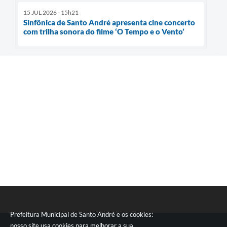
15 JUL 2026 - 15h21
Sinfônica de Santo André apresenta cine concerto
com trilha sonora do filme ‘O Tempo e o Vento’
Prefeitura Municipal de Santo André e os cookies:
nosso site usa cookies para melhorar a sua