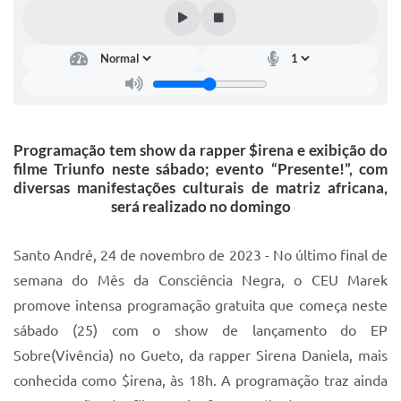
IPTU 2025
Legislação
Lei de acesso à informação
Lista de Comorbidades
Programação tem show da rapper $irena e exibição do
Mobilidade Urbana Sustentável
filme Triunfo neste sábado; evento “Presente!”, com
diversas manifestações culturais de matriz africana,
Ouvidoria da Cidade
será realizado no domingo
Passe Escolar
Santo André, 24 de novembro de 2023 - No último final de
Parque Escola
semana do Mês da Consciência Negra, o CEU Marek
Portal da Educação
promove intensa programação gratuita que começa neste
sábado (25) com o show de lançamento do EP
Quadra Fiscal
Sobre(Vivência) no Gueto, da rapper Sirena Daniela, mais
SIC
conhecida como $irena, às 18h. A programação traz ainda